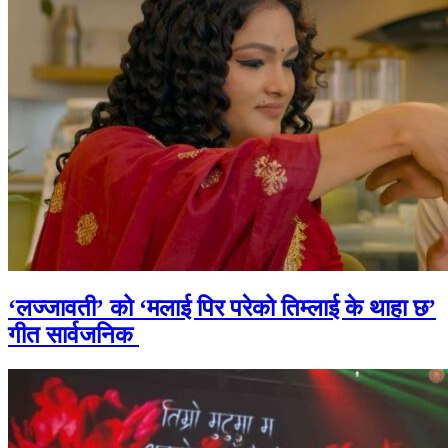
‘लज्जावती’ को ‘मलाई पिर परेको तिम्लाई के थाहा छ’
गीत सार्वजनिक