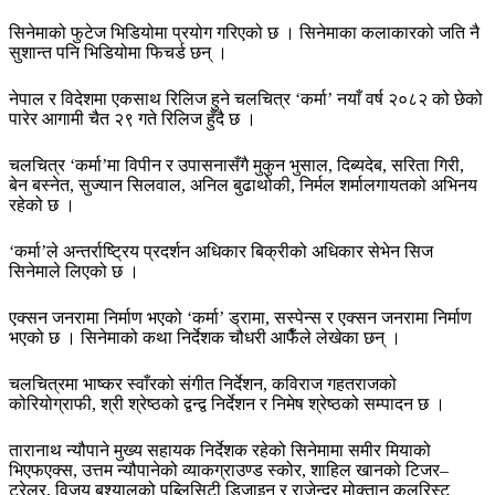
सिनेमाको फुटेज भिडियोमा प्रयोग गरिएको छ । सिनेमाका कलाकारको जति नै
सुशान्त पनि भिडियोमा फिचर्ड छन् ।
नेपाल र विदेशमा एकसाथ रिलिज हुने चलचित्र ‘कर्मा’ नयाँ वर्ष २०८२ को छेको
पारेर आगामी चैत २९ गते रिलिज हुँदै छ ।
चलचित्र ‘कर्मा’मा विपीन र उपासनासँगै मुकुन भुसाल, दिब्यदेब, सरिता गिरी,
बेन बस्नेत, सुज्यान सिलवाल, अनिल बुढाथोकी, निर्मल शर्मालगायतको अभिनय
रहेको छ ।
‘कर्मा’ले अन्तर्राष्ट्रिय प्रदर्शन अधिकार बिक्रीको अधिकार सेभेन सिज
सिनेमाले लिएको छ ।
एक्सन जनरामा निर्माण भएको ‘कर्मा’ ड्रामा, सस्पेन्स र एक्सन जनरामा निर्माण
भएको छ । सिनेमाको कथा निर्देशक चौधरी आफैँले लेखेका छन् ।
चलचित्रमा भाष्कर स्वाँरको संगीत निर्देशन, कविराज गहतराजको
कोरियोग्राफी, श्री श्रेष्ठको द्वन्द्व निर्देशन र निमेष श्रेष्ठको सम्पादन छ ।
तारानाथ न्यौपाने मुख्य सहायक निर्देशक रहेको सिनेमामा समीर मियाको
भिएफएक्स, उत्तम न्यौपानेको व्याकग्राउण्ड स्कोर, शाहिल खानको टिजर–
ट्रेलर, विजय बश्यालको पब्लिसिटी डिजाइन र राजेन्द्र मोक्तान कलरिस्ट