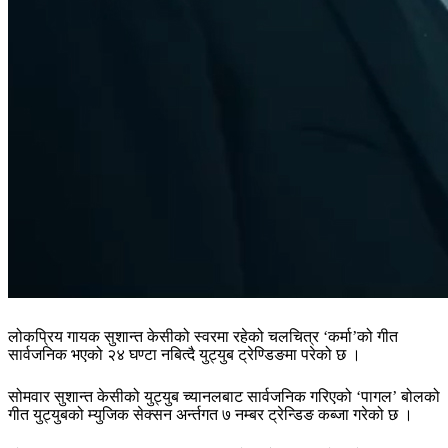
लोकप्रिय गायक सुशान्त केसीको स्वरमा रहेको चलचित्र ‘कर्मा’को गीत
सार्वजनिक भएको २४ घण्टा नबित्दै युट्युब ट्रेण्डिङमा परेको छ ।
सोमवार सुशान्त केसीको युट्युब च्यानलबाट सार्वजनिक गरिएको ‘पागल’ बोलको
गीत युट्युबको म्युजिक सेक्सन अर्न्तगत ७ नम्बर ट्रेन्डिङ कब्जा गरेको छ ।