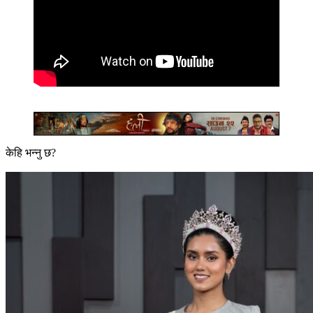
केहि भन्नु छ?