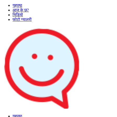
गृहपृष्ठ
आज के छ?
भिडियो
फोटो ग्यालरी
गृहपृष्ठ