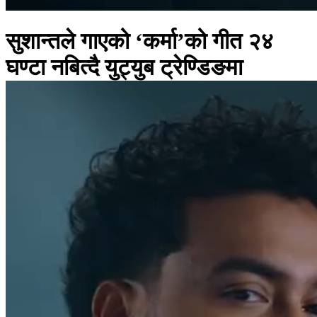
सुशान्तले गाएको ‘कर्मा’को गीत २४
घण्टा नबित्दै युट्युब ट्रेण्डिङमा