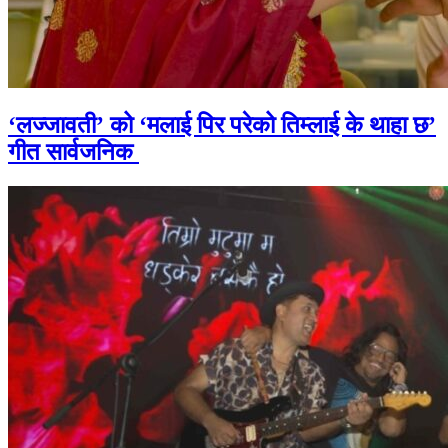
‘लज्जावती’ को ‘मलाई पिर परेको तिम्लाई के थाहा छ’
गीत सार्वजनिक