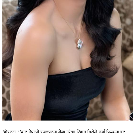
‘होस्टल ३’बाट नेपाली रजतपटमा डेब्यू गरेका रिहान गिरीले नयाँ फिल्ममा हट