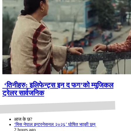
‘तिनीहरु: इलिफेन्ट्स इन द फग’को म्युजिकल
ट्रेलर सार्वजनिक
आज के छ?
‘मिस नेपाल इन्टरनेसनल २०२६’ घोषित भएकी छन्
2 hours ago