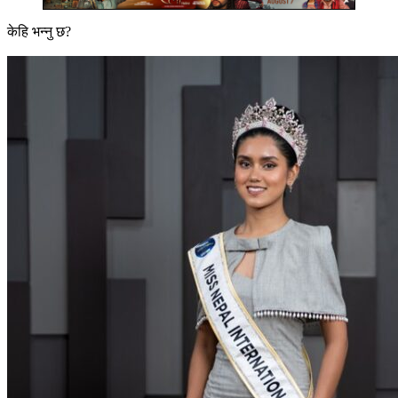
केहि भन्नु छ?