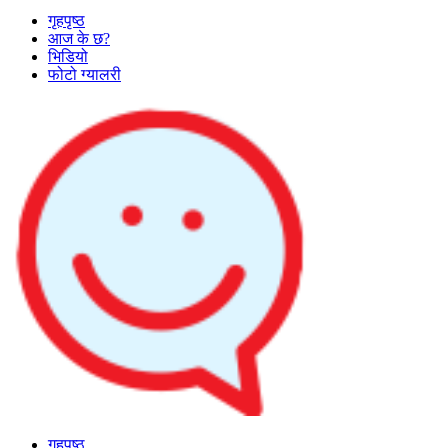
गृहपृष्ठ
आज के छ?
भिडियो
फोटो ग्यालरी
गृहपृष्ठ