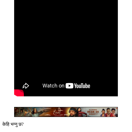
केहि भन्नु छ?