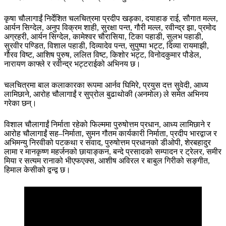
कृषा चौलागाईं निर्देशित चलचित्रमा प्रदीप खड्का, दयाहाङ राई, सौगात मल्ल,
आर्यन सिग्देल, अनुप विक्रम शाही, सुरक्षा पन्त, गौरी मल्ल, रवीन्द्र झा, प्रमोद
अग्रहरी, आर्यन सिग्देल, कामेश्वर चौरासिया, टिका पहाडी, सुलभ पहाडी,
सुरवीर पण्डित, विशाल पहाडी, दिव्यादेव पन्त, सुपुष्पा भट्ट, दिव्या रायमाझी,
गौरव विष्ट, आशिष पुरुष, ललित विष्ट, किशोर भट्ट, विनोदकुमार पौडेल,
नारायण काफ्ले र रवीन्द्र भट्टराईको अभिनय छ।
चलचित्रमा बाल कलाकारका रूपमा आर्नव घिमिरे, प्रयुस दत्त सुवेदी, आध्य
लामिछाने, आरोह चौलागाईं र सुप्रोल बुढाथोकी (अनमोल) ले समेत अभिनय
गरेका छन्।
विशाल चौलागाईं निर्माता रहेको फिल्ममा पुरुषोत्तम प्रधान, आध्य लामिछाने र
आरोह चौलागाईं सह–निर्माता, सुमन गौतम कार्यकारी निर्माता, प्रदीप भारद्वाज र
अभिमन्यु निरवीको पटकथा र संवाद, पुरुषोत्तम प्रधानको डीओपी, शेरबहादुर
लामा र मानकृष्ण महर्जनको छायाङ्कन, बन्दे प्रसादको सम्पादन र ट्रेलर, समीर
मिया र सत्यम रानाको भीएफएक्स, आशीष अविरल र बाबुल गिरीको सङ्गीत,
हिमाल केसीको द्वन्द्व छ।