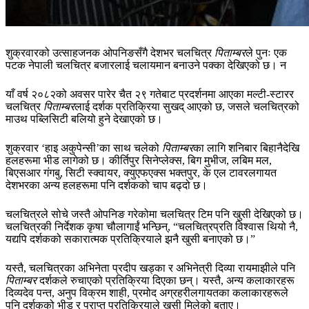
शुक्रवारको उत्साहजनक ओपनिङसँगै देशभर चलचित्र
पिताम्बर
ले पुनः एक
पटक नेपाली चलचित्र बजारलाई चलायमान बनाउने पक्का देखिएको छ। न
याँ वर्ष २०८२को अवसर पारेर चैत २९ गतेबाट प्रदर्शनमा आएका मल्टी-स्टारर
चलचित्र
पिताम्बर
लाई दर्शक प्रतिक्रिया सुखद् आएको छ, जसले चलचित्रको
माउथ पब्लिसिटी बलियो हुने देखाएको छ।
शुक्रवार ‘हाइ अकुपेन्सी’का साथ चलेको
पिताम्बर
का लागि शनिबार बिहानैदेखि
हलहरूमा भीड लागेको छ। कीर्तिपुर सिनेप्लेक्स, बिग मुभीज, लबिम मल,
बिएसआर गंगबु, सिटी स्क्वायर, क्युएफएक्स भक्तपुर, के एल टावरलगायत
देशभरका अन्य हलहरूमा पनि दर्शकको चाप बढ्दो छ।
चलचित्रले सोचे जस्तै ओपनिङ गरेकोमा चलचित्र टिम पनि खुसी देखिएको छ।
चलचित्रकी निर्देशक कृषा चौलागाईं भन्छिन्, “चलचित्रप्रति विश्वास थियो नै,
यद्यपि दर्शकको सकारात्मक प्रतिक्रियाले झनै खुसी बनाएको छ।”
यस्तै, चलचित्रका अभिनेता प्रदीप खड्का र अभिनेत्री दिव्या रायमाझीले पनि
पिताम्बर
दर्शकले रुचाएको प्रतिक्रिया दिएका छन्। यस्तै, अन्य कलाकारहरू
दिव्यदेव पन्त, अनुप विक्रम शाही, प्रमोद अग्रहरीलगायतका कलाकारहरूले
पनि दर्शकको भीड र प्राप्त प्रतिक्रियाले खुसी मिलेको बताए।