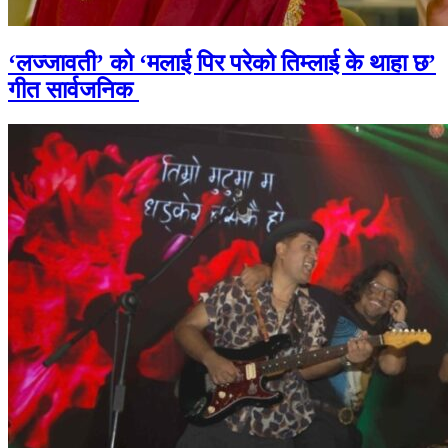
‘लज्जावती’ को ‘मलाई पिर परेको तिम्लाई के थाहा छ’
गीत सार्वजनिक