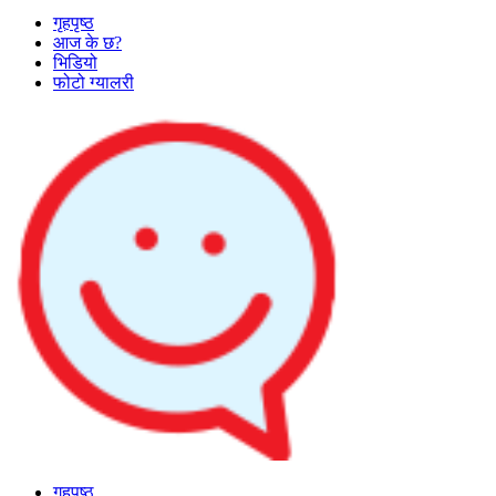
गृहपृष्ठ
आज के छ?
भिडियो
फोटो ग्यालरी
गृहपृष्ठ