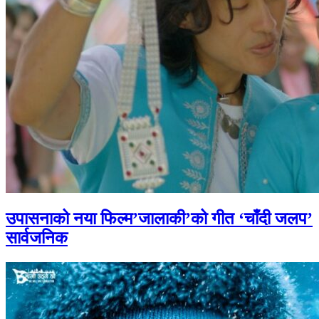
उपासनाको नया फिल्म’जालाकी’को गीत ‘चाँदी जलप’
सार्वजनिक