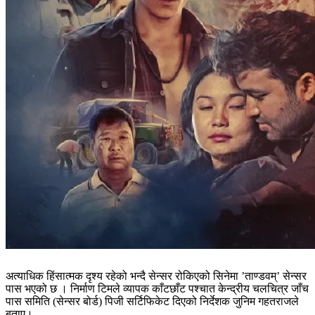
अत्याधिक हिंसात्मक दृश्य रहेको भन्दै सेन्सर रोकिएको सिनेमा ’ताण्डवम्‌’ सेन्सर
पास भएको छ । निर्माण टिमले व्यापक काँटछाँट पश्चात केन्द्रीय चलचित्र जाँच
पास समिति (सेन्सर बोर्ड) पिजी सर्टिफिकेट दिएको निर्देशक जुनिम गहतराजले
बताए।