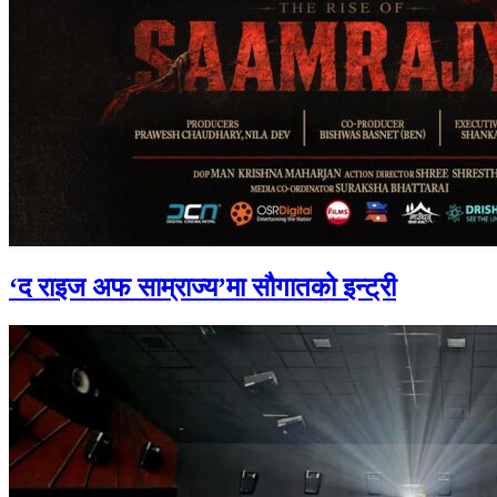
‘द राइज अफ साम्राज्य’मा सौगातको इन्ट्री