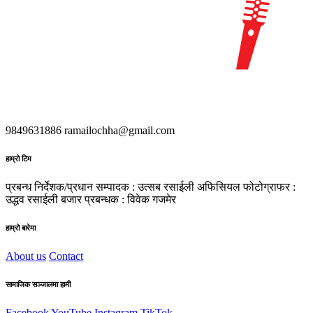
9849631886
ramailochha@gmail.com
हाम्रो टिम
प्रबन्ध निर्देशक/प्रधान सम्पादक : उत्सब रसाईली
अफिसियल फोटोग्राफर :
उद्धव रसाईली
बजार प्रबन्धक : विवेक गजमेर
हाम्रो बारेमा
About us
Contact
सामाजिक सञ्जालमा हामी
Facebook
YouTube
Instagram
TikTok