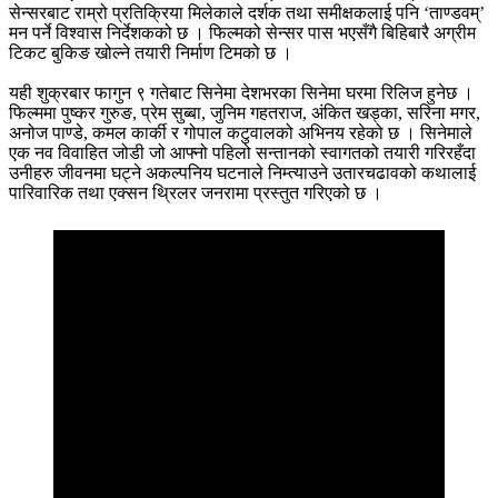
सेन्सरबाट राम्रो प्रतिक्रिया मिलेकाले दर्शक तथा समीक्षकलाई पनि ‘ताण्डवम्‌’
मन पर्ने विश्वास निर्देशकको छ । फिल्मको सेन्सर पास भएसँगै बिहिबारै अग्रीम
टिकट बुकिङ खोल्ने तयारी निर्माण टिमको छ ।
यही शुक्रबार फागुन ९ गतेबाट सिनेमा देशभरका सिनेमा घरमा रिलिज हुनेछ ।
फिल्ममा पुष्कर गुरुङ, प्रेम सुब्बा, जुनिम गहतराज, अंकित खड्का, सरिना मगर,
अनोज पाण्डे, कमल कार्की र गोपाल कटुवालको अभिनय रहेको छ । सिनेमाले
एक नव विवाहित जोडी जो आफ्नो पहिलो सन्तानको स्वागतको तयारी गरिरहँदा
उनीहरु जीवनमा घट्ने अकल्पनिय घटनाले निम्त्याउने उतारचढावको कथालाई
पारिवारिक तथा एक्सन थ्रिलर जनरामा प्रस्तुत गरिएको छ ।