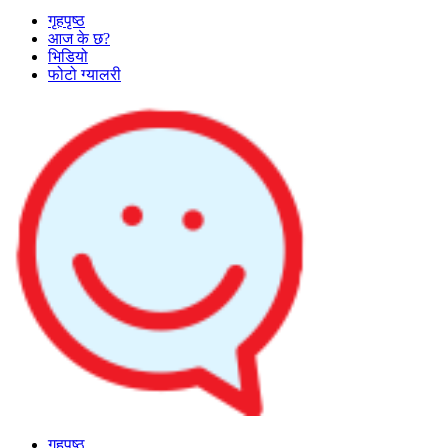
गृहपृष्ठ
आज के छ?
भिडियो
फोटो ग्यालरी
गृहपृष्ठ