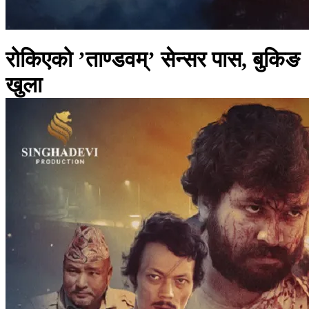
रोकिएको ’ताण्डवम्‌’ सेन्सर पास, बुकिङ
खुला