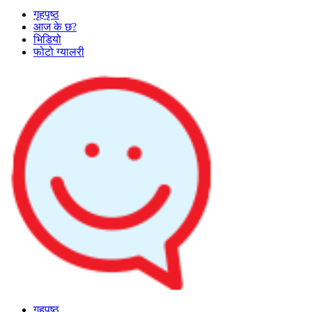
गृहपृष्ठ
आज के छ?
भिडियो
फोटो ग्यालरी
गृहपृष्ठ