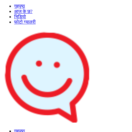
गृहपृष्ठ
आज के छ?
भिडियो
फोटो ग्यालरी
गृहपृष्ठ