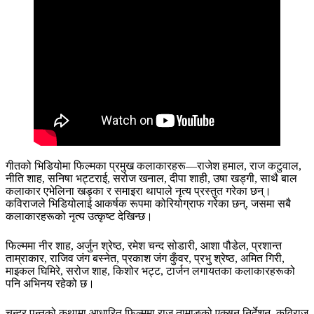
गीतको भिडियोमा फिल्मका प्रमुख कलाकारहरू—राजेश हमाल, राज कटुवाल,
नीति शाह, सनिषा भट्टराई, सरोज खनाल, दीपा शाही, उषा खड्गी, साथै बाल
कलाकार एभेलिना खड्का र समाइरा थापाले नृत्य प्रस्तुत गरेका छन्।
कविराजले भिडियोलाई आकर्षक रूपमा कोरियोग्राफ गरेका छन्, जसमा सबै
कलाकारहरूको नृत्य उत्कृष्ट देखिन्छ।
फिल्ममा नीर शाह, अर्जुन श्रेष्ठ, रमेश चन्द सोडारी, आशा पौडेल, प्रशान्त
ताम्राकार, राजिव जंग बस्नेत, प्रकाश जंग कुँवर, प्रभु श्रेष्ठ, अमित गिरी,
माइकल घिमिरे, सरोज शाह, किशोर भट्ट, टार्जन लगायतका कलाकारहरूको
पनि अभिनय रहेको छ।
चन्द्र पन्तको कथामा आधारित फिल्ममा राजु तामाङको एक्सन निर्देशन, कविराज