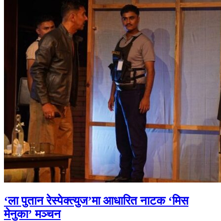
‘ला पुतान रेस्पेक्त्युज’मा आधारित नाटक ‘मिस
मेनुका’ मञ्चन