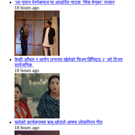
‘ला पुतान रेस्पेक्त्युज’मा आधारित नाटक ‘मिस मेनुका’ मञ्चन
18 hours ago
केकी,आँचल र आर्यन लगायत खेलेको फिल्म‘झिँगेदाउ २’ को टिजर
सार्वजनिक
18 hours ago
चलेको कार्यक्रममा बाबु-छोराले आफ्ना लोकप्रिय गीत
18 hours ago