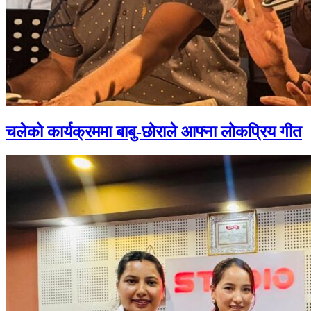
चलेको कार्यक्रममा बाबु-छोराले आफ्ना लोकप्रिय गीत