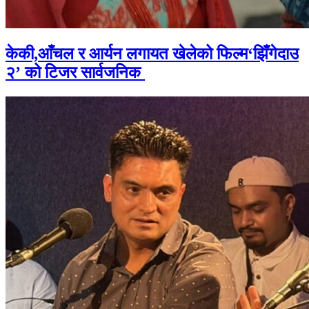
केकी,आँचल र आर्यन लगायत खेलेको फिल्म‘झिँगेदाउ
२’ को टिजर सार्वजनिक