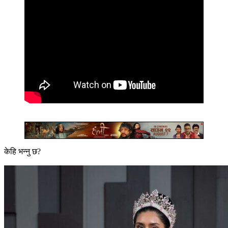
केहि भन्नु छ?