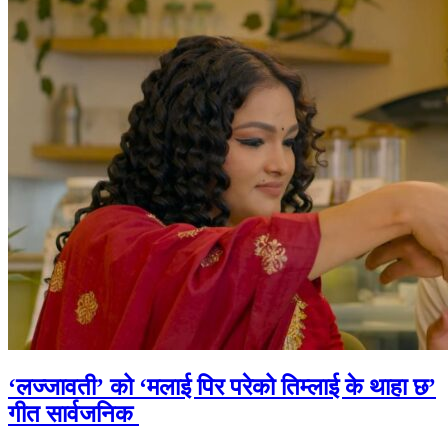
‘लज्जावती’ को ‘मलाई पिर परेको तिम्लाई के थाहा छ’
गीत सार्वजनिक