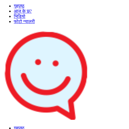
गृहपृष्ठ
आज के छ?
भिडियो
फोटो ग्यालरी
गृहपृष्ठ