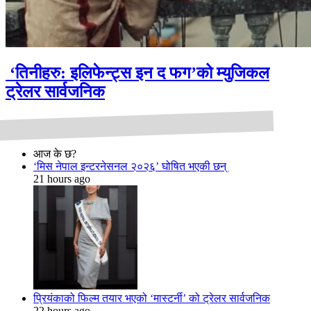
‘तिनीहरु: इलिफेन्ट्स इन द फग’को म्युजिकल
ट्रेलर सार्वजनिक
आज के छ?
‘मिस नेपाल इन्टरनेसनल २०२६’ घोषित भएकी छन्
21 hours ago
प्रियंकाको फिल्म तयार भएको ‘मास्टर्नी’ को ट्रेलर सार्वजनिक
22 hours ago