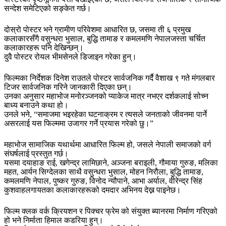
सन्देश समेटिएको सङ्केत गर्छ।
दोस्रो पोस्टर भने ग्रामीण परिवेशमा आधारित छ, जसमा ती ६ प्रमुख
कलाकारसँगै वसुन्धरा भुसाल, बुद्धि तामाङ र कमलमणि नेपालजस्ता चर्चित
कलाकारहरू पनि देखिन्छन्।
दुवै पोस्टर रोयल भीमसेनले डिजाइन गरेका हुन्।
फिल्मका निर्देशक दिनेश राउतले पोस्टर सार्वजनिक गर्दै वैशाख ९ गते मंगलबार
टिजर सार्वजनिक गरिने जानकारी दिएका छन्।
उनका अनुसार महाभोज मनोरञ्जनको प्याकेज मात्र नभएर दर्शकलाई सोच्न
बाध्य बनाउने कथा हो।
उनले भने, “समाजमा भइरहेका घटनाक्रम र त्यसले जनताको जीवनमा पार्ने
असरलाई यस फिल्ममा उजागर गर्ने प्रयास गरेको छु।”
महाभोज सामाजिक यथार्थमा आधारित फिल्म हो, जसले नेपाली समाजको वर्ग
संघर्षलाई प्रस्तुत गर्छ।
यसमा दयाहाङ राई, खगेन्द्र लामिछाने, अञ्जना बराइली, गौमाया गुरुङ, मलिका
महत, आर्यन सिग्देलका साथै वसुन्धरा भुसाल, मोहन निरौला, बुद्धि तामाङ,
कमलमणि नेपाल, पुष्कर गुरुङ, विनोद न्यौपाने, आभा अर्याल, वीरेन्द्र सिंह
कुशवाहलगायतका कलाकारहरूको दमदार अभिनय देख्न पाइनेछ।
फिल्म क्लक वर्क क्रियशन र पिक्चर फ्रेम को संयुक्त ब्यानरमा निर्माण गरिएको
हो भने निर्माता हिमाल कडरिया हुन्।