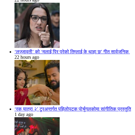
‘लज्जावती’ को ‘मलाई पिर परेको तिम्लाई के थाहा छ’ गीत सार्वजनिक
22 hours ago
‘रक यात्रा २’ टुरअन्तर्गत पहिलोपटक पोर्चुगलकोमा सांगीतिक प्रस्तुति
1 day ago