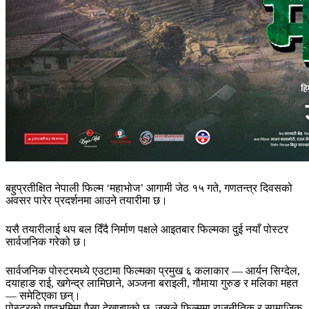
बहुप्रतीक्षित नेपाली फिल्म ‘महाभोज’ आगामी जेठ १५ गते, गणतन्त्र दिवसको
अवसर पारेर प्रदर्शनमा आउने तयारीमा छ।
यसै तयारीलाई थप बल दिँदै निर्माण पक्षले आइतबार फिल्मका दुई नयाँ पोस्टर
सार्वजनिक गरेको छ।
सार्वजनिक पोस्टरमध्ये एउटामा फिल्मका प्रमुख ६ कलाकार — आर्यन सिग्देल,
दयाहाङ राई, खगेन्द्र लामिछाने, अञ्जना बराइली, गौमाया गुरुङ र मलिका महत
— समेटिएका छन्।
पोस्टरको पृष्ठभूमिमा पैसा देखाइएको छ, जसले फिल्ममा राजनीतिक र सामाजिक