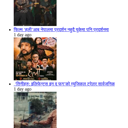
फिल्म ‘हली’आब नेपालमा प्रदर्शन नहुदै युकेमा पनि प्रदर्शनमा
1 day ago
‘तिनीहरु: इलिफेन्ट्स इन द फग’को म्युजिकल ट्रेलर सार्वजनिक
1 day ago