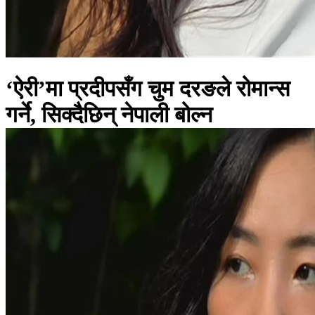
‘ऐरी’मा प्रदीपसँग चुम दरङले रोमान्स
गर्ने, सिक्दैछिन् नेपाली बोल्न