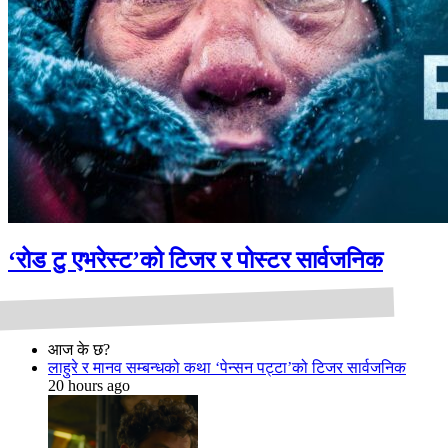
‘रोड टु एभरेस्ट’को टिजर र पोस्टर सार्वजनिक
आज के छ?
लाहुरे र मानव सम्बन्धको कथा ‘पेन्सन पट्टा’को टिजर सार्वजनिक
20 hours ago