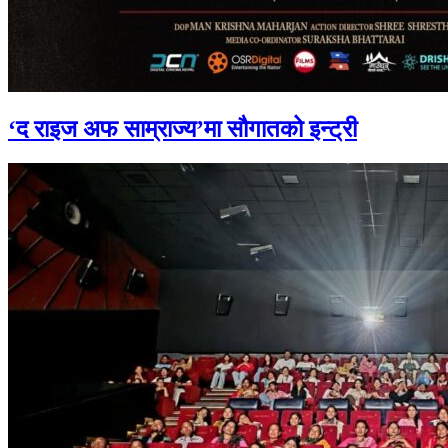
‘द राइज अफ साम्राज्य’मा सौगातको इन्ट्री