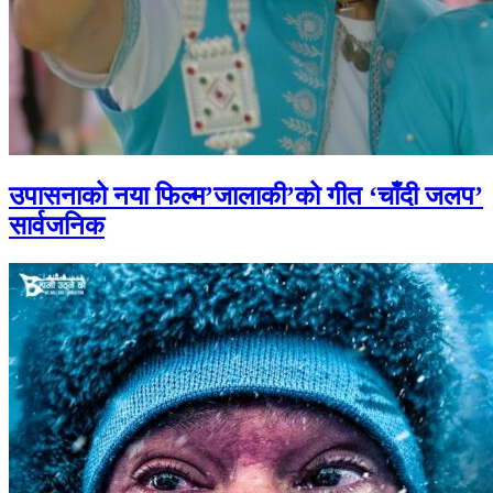
उपासनाको नया फिल्म’जालाकी’को गीत ‘चाँदी जलप’
सार्वजनिक