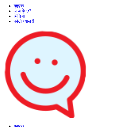
गृहपृष्ठ
आज के छ?
भिडियो
फोटो ग्यालरी
गृहपृष्ठ