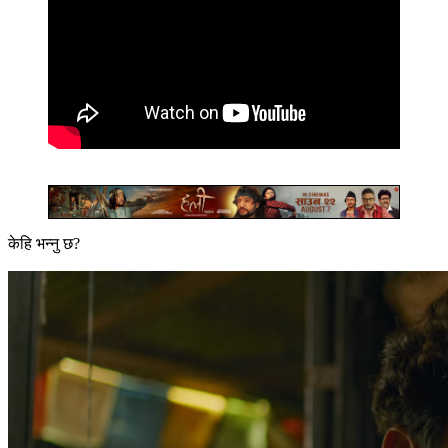
केहि भन्नु छ?