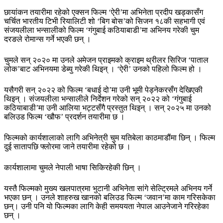
छायांकन तयारीमा रहेको एक्सन फिल्म ‘ऐरी’मा अभिनेता प्रदीप खड्कासँग
चर्चित भारतीय टिभी रियालिटी शो ‘बिग बोस’को सिजन १८की सहभागी एवं
संजयलीला भन्सालीको फिल्म ‘गंगुबाई कठियाबाडी’मा अभिनय गरेकी चुम
दरङले रोमान्स गर्ने भएकी छन् ।
चुमले सन् २०२० मा उनले अमेजन प्राइमको क्राइम थ्रीलर सिरिज ‘पाताल
लोक’बाट अभिनयमा डेब्यु गरेकी थिइन् । ‘ऐरी’ उनको पहिलो फिल्म हो ।
यसैगरी सन् २०२२ को फिल्म ‘बधाई दो’मा उनी भूमी पेड्नेकरसँग देखिएकी
थिइन् । संजयलीला भन्सालीले निर्देशन गरेको सन् २०२२ को ‘गंगुबाई
कठियाबाडी’मा उनी आलिया भट्टसँगै प्रस्तुत थिइन् । सन् २०२५ मा उनको
बलिउड फिल्म ‘खौफ’ प्रदर्शन तयारीमा छ ।
फिल्मको कार्यशालाको लागि अभिनेत्री चुम यतिबेला काठमाडौंमा छिन् । फिल्म
दुई सातापछि फ्लोरमा जाने तयारीमा रहेको छ ।
कार्यशालामा चुमले नेपाली भाषा सिकिरहेकी छिन् ।
यस्तै फिल्मको मुख्य खलपात्रमा भुटानी अभिनेता सांगे सेल्ट्रिमले अभिनय गर्ने
भएका छन् । उनले शाहरुख खानको बलिउड फिल्म ‘जवान’मा काम गरिसकेका
छन्। उनी पनि यो फिल्मका लागि केही समययता नेपाल आउनेजाने गरिरहेका
छन् ।