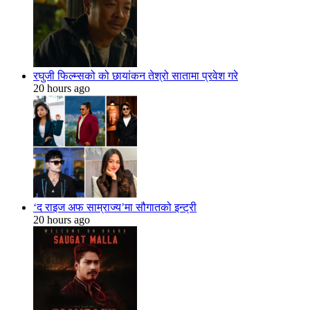
रघुजी फिल्म्सको को छायांकन तेश्रो सातामा प्रवेश गरे
20 hours ago
‘द राइज अफ साम्राज्य’मा सौगातको इन्ट्री
20 hours ago