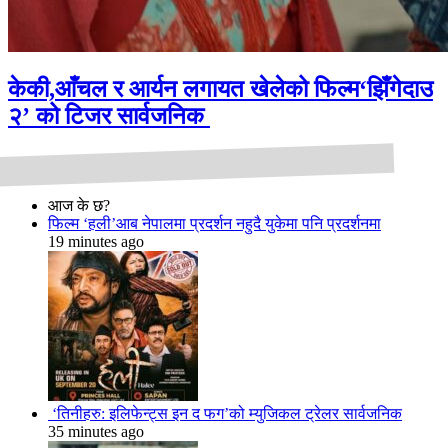
केकी,आँचल र आर्यन लगायत खेलेको फिल्म‘झिँगेदाउ
२’ को टिजर सार्वजनिक
आज के छ?
फिल्म ‘हली’आब नेपालमा प्रदर्शन नहुदै युकेमा पनि प्रदर्शनमा
19 minutes ago
‘तिनीहरु: इलिफेन्ट्स इन द फग’को म्युजिकल ट्रेलर सार्वजनिक
35 minutes ago