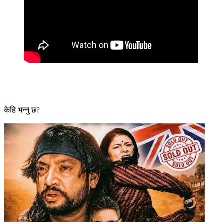
केहि भन्नु छ?