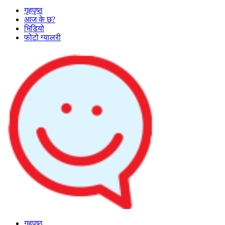
गृहपृष्ठ
आज के छ?
भिडियो
फोटो ग्यालरी
गृहपृष्ठ