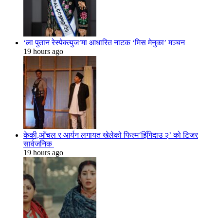
‘ला पुतान रेस्पेक्त्युज’मा आधारित नाटक ‘मिस मेनुका’ मञ्चन
19 hours ago
केकी,आँचल र आर्यन लगायत खेलेको फिल्म‘झिँगेदाउ २’ को टिजर
सार्वजनिक
19 hours ago