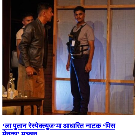
‘ला पुतान रेस्पेक्त्युज’मा आधारित नाटक ‘मिस
मेनुका’ मञ्चन