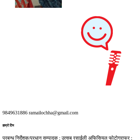
9849631886
ramailochha@gmail.com
हाम्रो टिम
प्रबन्ध निर्देशक/प्रधान सम्पादक : उत्सब रसाईली
अफिसियल फोटोग्राफर :