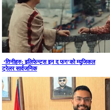
‘तिनीहरु: इलिफेन्ट्स इन द फग’को म्युजिकल
ट्रेलर सार्वजनिक