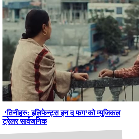
‘तिनीहरु: इलिफेन्ट्स इन द फग’को म्युजिकल
ट्रेलर सार्वजनिक