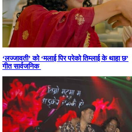
‘लज्जावती’ को ‘मलाई पिर परेको तिम्लाई के थाहा छ’
गीत सार्वजनिक