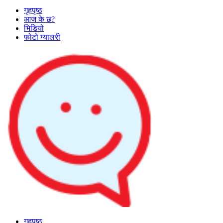
गृहपृष्ठ
आज के छ?
भिडियो
फोटो ग्यालरी
गृहपृष्ठ