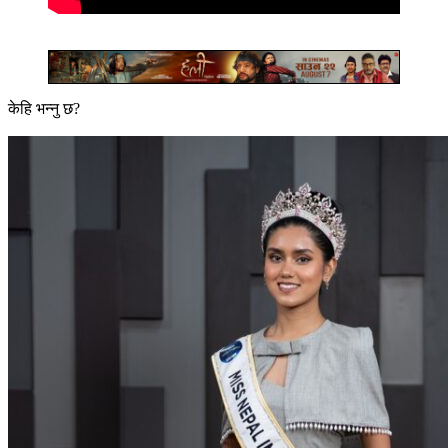
केहि भन्नु छ?