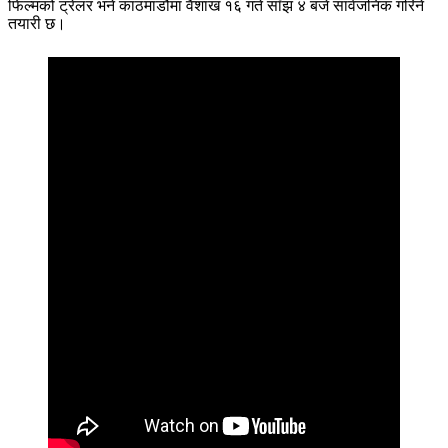
फिल्मको ट्रेलर भने काठमाडौंमा वैशाख १६ गते साँझ ४ बजे सार्वजनिक गरिने
तयारी छ।