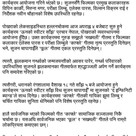
कार्यक्रम आयोजना गरिने भएको छ। सुजनसँगै फिल्मका प्रमुख कलाकारहरू
विपिन कार्की, मिरुना मगर, परीक्षा लिम्बु, एलेक्स पारस, विल्सन विक्रम राई र
निर्देशक नवीन चौहानको विशेष उपस्थिति रहनेछ।
पोखराको लेकसाइडस्थित हल्लनचोकमा आज अपराह्न ४ बजेबाट सुरु हुने
कार्यक्रम ‘ऊनको स्वीटर साँझ’ प्रचार नेपाल, पोखराको व्यवस्थापनमा
आयोजना हुँदैछ। उक्त कार्यक्रममा गुरुङ समूहले ‘मखमली’ गीतमा र फिल्मका
कलाकार एलेक्स पारस र परीक्षा लिम्बुले ‘काफ्ले’ गीतमा नृत्य प्रस्तुति दिनेछन्
भने, सुजन चापागाईँले ‘फूल’ गीतमा एकल प्रस्तुति दिनेछन्।
त्यस्तै, झलकमान गन्धर्वको जन्मजयन्तीको अवसर पारेर, गन्धर्व परिवारको
उपस्थितिमा सुजनले झलकमानका गीतमार्फत श्रद्धाञ्जली अर्पण गर्ने कार्यक्रम
पनि समावेश गरिएको छ।
त्यसैगरी, धरानको रंगशालामा वैशाख १८ गते साँझ ५ बजे आयोजना हुने
कार्यक्रम ‘ऊनको स्वीटर साँझ विथ सुजन चापागाईँ’ मा सुजनको ‘द इन्फिनिटी
ब्यान्ड’ले साथ दिनेछ। कार्यक्रममा ‘काफ्ले’ गीतकी गायिका झुमा लिम्बु र
चर्चित गायिका सुनिता थेगिमको पनि विशेष प्रस्तुति रहनेछ।
हालै सार्वजनिक भएको फिल्मको गीत ‘काफ्ले’ सामाजिक सञ्जालमा निकै
चर्चामा छ। यसअघि सार्वजनिक भएका ‘फूल’ र ‘मखमली’ गीतले पनि राम्रो
लोकप्रियता कमाएका छन्।