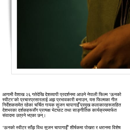
आगामी वैशाख २६ गतेदेखि देशव्यापी प्रदर्शनमा आउने नेपाली फिल्म ‘ऊनको
स्वीटर’को प्रचारप्रसारलाई अझ प्रभावकारी बनाउन, यस फिल्मका गीत
निर्देशकसमेत रहेका चर्चित गायक सुजन चापागाईँ प्रमुख कलाकारहरूसहित
देशभरका दर्शकहरूसँग प्रत्यक्ष भेटघाट तथा साङ्गीतिक कार्यक्रममार्फत
संवादमा उत्रने भएका छन्।
‘ऊनको स्वीटर साँझ विथ सुजन चापागाईँ’ शीर्षकमा पोखरा र धरानमा विशेष