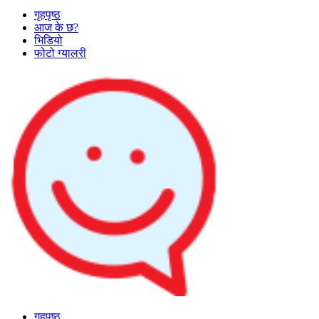
गृहपृष्ठ
आज के छ?
भिडियो
फोटो ग्यालरी
गृहपृष्ठ