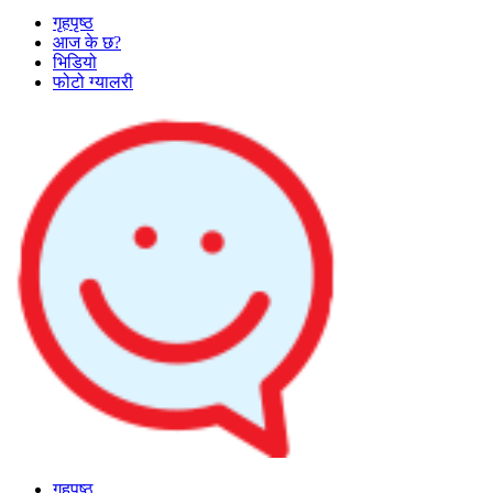
गृहपृष्ठ
आज के छ?
भिडियो
फोटो ग्यालरी
गृहपृष्ठ