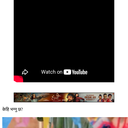
केहि भन्नु छ?