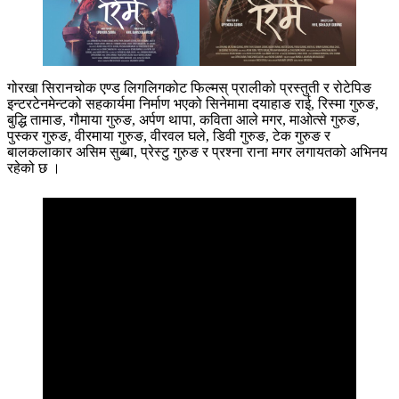
गोरखा सिरानचोक एण्ड लिगलिगकोट फिल्मस् प्रालीको प्रस्तुती र रोटेपिङ
इन्टरटेनमेन्टको सहकार्यमा निर्माण भएको सिनेमामा दयाहाङ राई, रिस्मा गुरुङ,
बुद्धि तामाङ, गौमाया गुरुङ, अर्पण थापा, कविता आले मगर, माओत्से गुरुङ,
पुस्कर गुरुङ, वीरमाया गुरुङ, वीरवल घले, डिवी गुरुङ, टेक गुरुङ र
बालकलाकार असिम सुब्बा, प्रेस्टु गुरुङ र प्रश्ना राना मगर लगायतको अभिनय
रहेको छ ।