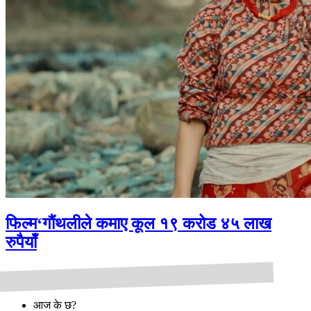
फिल्म‘गौंथलीले कमाए कूल १९ करोड ४५ लाख
रुपैयाँ
आज के छ?