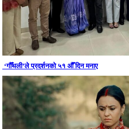
‘गौँथली’ले प्रदर्शनको ५१ औँ दिन मनाए