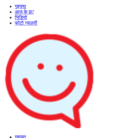
गृहपृष्ठ
आज के छ?
भिडियो
फोटो ग्यालरी
गृहपृष्ठ