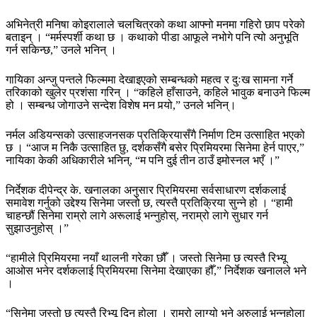
अभिनेत्री मनिषा कोइरालाले चलचित्रको कथा आफ्नो मनमा गहिरो छाप परेको
बताइन् । “मर्मस्पर्शी कथा छ । कथाको पीडा आफूले नभोगे पनि त्यो अनुभूति
गर्न सकिन्छ,” उनले भनिन् ।
गायिका अन्जु पन्तले फिल्ममा देखाइएको सम्बन्धको महत्व र दुःख सामना गर्ने
तरिकाको खुलेर प्रशंसा गरिन् । “कहिले हाँसाउने, कहिले भावुक बनाउने फिल्म
हो । सम्बन्ध जोगाउने सन्देश विशेष मन पर्‍यो,” उनले भनिन्।
नर्मल अडियन्सको उत्साहजनसक प्रतिक्रियासँगै निर्माण टिम उत्साहित भएको
छ । “आज म निकै उत्साहित छु, दर्शकसँगै बसेर प्रिमियरमा सिनेमा हेर्न पाएर,”
नायिका केकी अधिकारीले भनिन्, “म पनि दुई तीन ठाउँ इमोस्नल भएँ ।”
निर्देशक दीपेन्द्र के. खनालका अनुसार प्रिमियरमा सर्वसाधारण दर्शकलाई
समावेश गर्नुको उद्देश्य सिनेमा जस्तो छ, त्यस्तै प्रतिक्रिया सुन्ने हो । “हामी
चाहन्छौं सिनेमा राम्रो लागे अरूलाई भन्नुहोस्, नराम्रो लागे सुधार गर्न
सुझाउनुहोस् ।”
“हामीले प्रिमियरमा नयाँ थालनी गरेका छौँ । जस्तो सिनेमा छ त्यस्तै रिभ्यू
आओस भनेर दर्शकलाई प्रिमियरमा सिनेमा देखाएका हौँ,” निर्देशक खनालले भने
।
“सिनेमा जस्तो छ त्यस्तै रिभ्यू दिनु होला । राम्रो लाग्यो भने अरुलाई भन्नुहोला