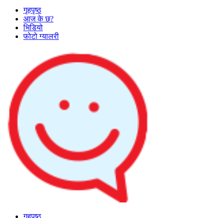
गृहपृष्ठ
आज के छ?
भिडियो
फोटो ग्यालरी
गृहपृष्ठ