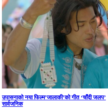
उपासनाको नया फिल्म’जालाकी’को गीत ‘चाँदी जलप’
सार्वजनिक