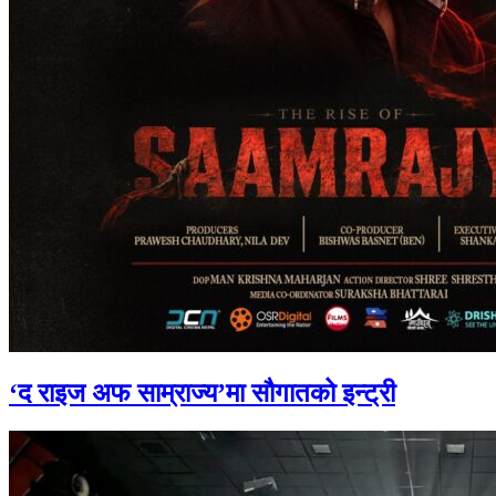
‘द राइज अफ साम्राज्य’मा सौगातको इन्ट्री