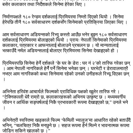
बसेर कलाकार तथा निर्देशकले सिनेमा हेरेका थिए ।
निर्माणपक्षले १८० रेन्डम दर्शकलाई प्रिमियरमा निम्तो दिएको थियो । सिनेमा
हेरेपछि तीनै १८० सर्वसाधारण दर्शकसँग सिनेमाको प्रतिक्रिया लिएका थिए ।
आम सर्वसाधारण अडियन्सको रिभ्यु कस्तो आउँछ भनेर बुझ्न १८० सर्वसाधारण
दर्शकलाई प्रिमियरमा बोलाइएको थियो । प्रायः नेपाली सिनेमाको प्रिमियरमा
कलाकार, पत्रकार र आफन्तलाई बोलाउने प्रचलन छ । यो मान्यतालाई
भत्काउँदै नर्मल अडियन्सलाई बोलाएर प्रिमियरमा सिनेमा देखाइएको हो ।
प्रिमियरपछि सिनेमा हेर्ने दर्शकले ‘के घर के डेरा : घर नं २’को तारिफ गरेका छन्
। आम नेपाली नागरिकले हेर्नै पर्ने सिनेमा भनेका छन् । घरभेटी र डेरावालमात्रै
नभएर आम नागरिकको कथा सिनेमामा रहेको उनको उनीहरूले रिभ्यू दिएका छन्
।
अभिनेता हरिवंश आचार्यले फिल्मको प्राविधिक पक्षको खुलेर तारिफ गरे ।
“टेक्निकल्ली धेरै राम्रो छ, कलाकारहरूको अभिनय उत्कृष्ट छ । मध्यमवर्गीय
जीवन र आर्थिक सङ्घर्षलाई निकै प्रभावकारी रूपमा देखाइएको छ,” उनले भने
।
अभिनेत्री स्वस्तिमा खड्काले फिल्म ‘फेमिली भ्यालुज’मा आधारित रहेको बताउँदै
भनिन्, “चलचित्र निकै मनछुने छ । सहज रूपमा हेर्न मिल्ने र भावनात्मक रूपमा
जोडिन सकिने खालको छ ।”