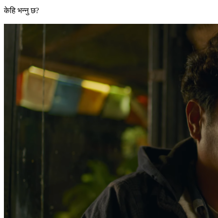
केहि भन्नु छ?