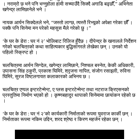
। नराम्रो छ भने पनि भन्नुहोला हामी सच्याउँदै सिक्दै अगाडि बढ्छौँ,” अभिनेता
खगेन्द्र लामिछानेले भने ।
नायक आर्यन सिक्देलले भने, “जस्तो लाग्छ, त्यस्तै रिभ्यूको अपेक्षा गरेका छौँ ।
पक्कै पनि सिनेमा मन परेको महसुस मैले गरेको छु ।”
‘के घर के डेरा : घर नं २’ भोलिबाट रिलिज हुँदैछ । दीपेन्द्र के खनालले निर्देशन
गरेको चलचित्रको कथा साहित्यकार बुद्धिसागरले लेखेका छन् । उनको यो
पहिलो स्क्रिप्ट हो ।
चलचित्रमा आर्यन सिग्देल, खगेन्द्र लामिछाने, निश्चल बस्नेत, केकी अधिकारी,
उपासना सिंह ठकुरी, प्रकाश घिमिरे, श्रृजना नापित, संजोग रसाइली, रुविना
घिमिरे, सुरज विष्टलगायत कलाकारको अभिनय छ ।
चलचित्र एप्पल इन्टरटेन्मेन्ट, ए प्लस इन्टरटेन्मेन्ट तथा नटराज क्रिएसनको
प्रस्तुतिमा निर्माण भएको हो । कृष्णबहादुर थापाको सिनेमामा छायांकन रहेको छ
।
‘के घर के डेरा : घर नं २’को कार्यकारी निर्माताको रूपमा युवराज कार्की छन् ।
निर्माताका रूपमा नकिम उद्दिन, शरद श्रेष्ठ र किरण महर्जन रहेका छन् ।