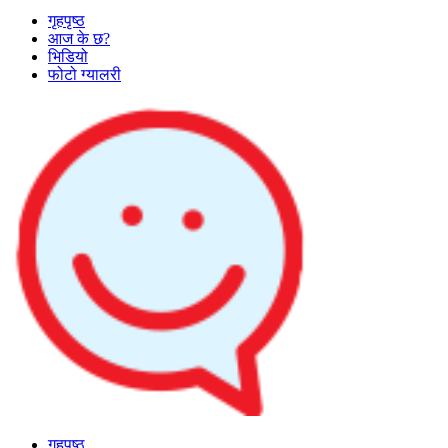
गृहपृष्ठ
आज के छ?
भिडियो
फोटो ग्यालरी
गृहपृष्ठ