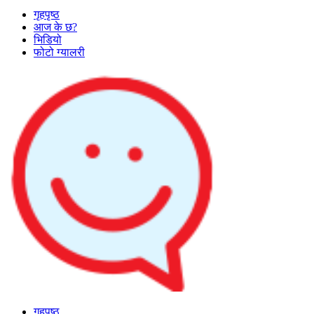
गृहपृष्ठ
आज के छ?
भिडियो
फोटो ग्यालरी
गृहपृष्ठ