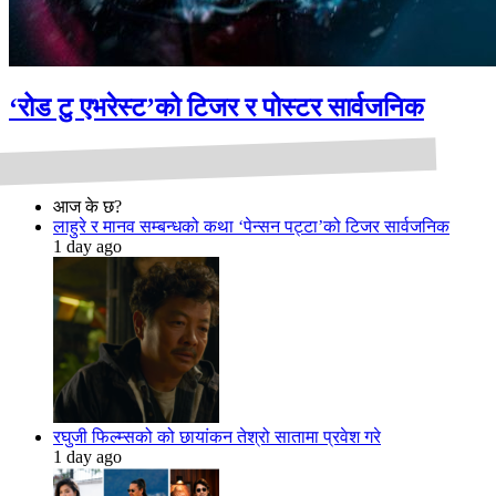
‘रोड टु एभरेस्ट’को टिजर र पोस्टर सार्वजनिक
आज के छ?
लाहुरे र मानव सम्बन्धको कथा ‘पेन्सन पट्टा’को टिजर सार्वजनिक
1 day ago
रघुजी फिल्म्सको को छायांकन तेश्रो सातामा प्रवेश गरे
1 day ago