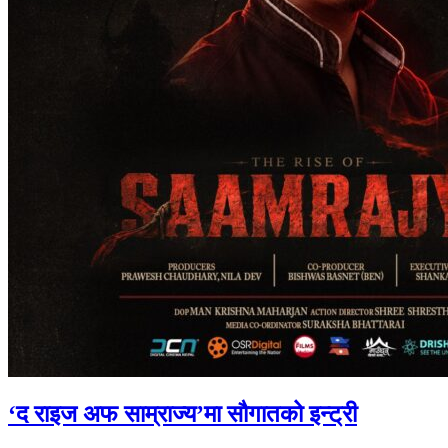
‘द राइज अफ साम्राज्य’मा सौगातको इन्ट्री