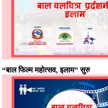
“बाल फिल्म महोत्सव, इलाम” सुरु