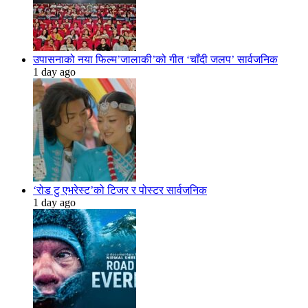
उपासनाको नया फिल्म’जालाकी’को गीत ‘चाँदी जलप’ सार्वजनिक
1 day ago
‘रोड टु एभरेस्ट’को टिजर र पोस्टर सार्वजनिक
1 day ago