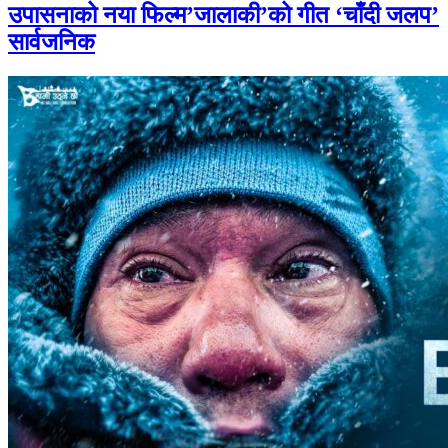
उपासनाको नया फिल्म’जालाकी’को गीत ‘चाँदी जलप’
सार्वजनिक