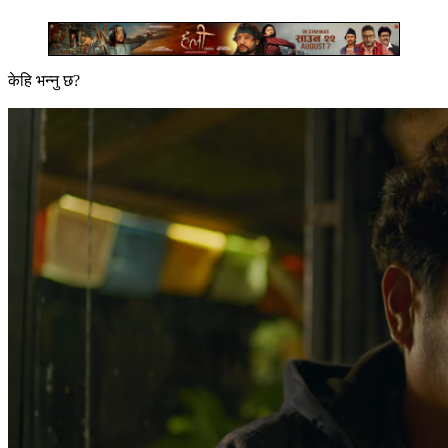
केहि भन्नु छ?