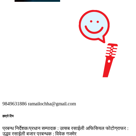
9849631886
ramailochha@gmail.com
हाम्रो टिम
प्रबन्ध निर्देशक/प्रधान सम्पादक : उत्सब रसाईली
अफिसियल फोटोग्राफर :
उद्धव रसाईली
बजार प्रबन्धक : विवेक गजमेर