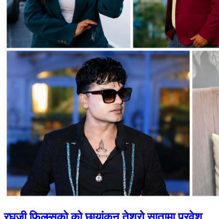
रघुजी फिल्म्सको को छायांकन तेश्रो सातामा प्रवेश