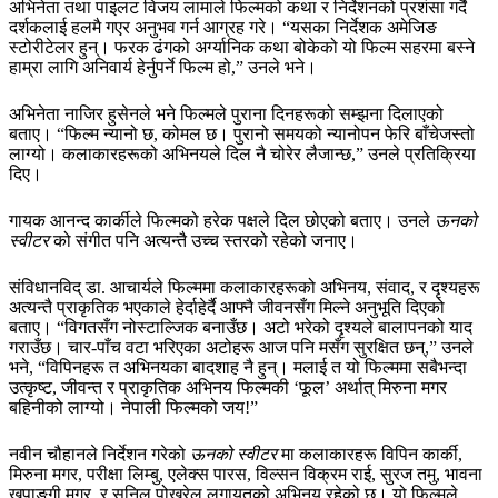
अभिनेता तथा पाइलट विजय लामाले फिल्मको कथा र निर्देशनको प्रशंसा गर्दै
दर्शकलाई हलमै गएर अनुभव गर्न आग्रह गरे। “यसका निर्देशक अमेजिङ
स्टोरीटेलर हुन्। फरक ढंगको अर्ग्यानिक कथा बोकेको यो फिल्म सहरमा बस्ने
हाम्रा लागि अनिवार्य हेर्नुपर्ने फिल्म हो,” उनले भने।
अभिनेता नाजिर हुसेनले भने फिल्मले पुराना दिनहरूको सम्झना दिलाएको
बताए। “फिल्म न्यानो छ, कोमल छ। पुरानो समयको न्यानोपन फेरि बाँचेजस्तो
लाग्यो। कलाकारहरूको अभिनयले दिल नै चोरेर लैजान्छ,” उनले प्रतिक्रिया
दिए।
गायक आनन्द कार्कीले फिल्मको हरेक पक्षले दिल छोएको बताए। उनले
ऊनको
स्वीटर
को संगीत पनि अत्यन्तै उच्च स्तरको रहेको जनाए।
संविधानविद् डा. आचार्यले फिल्ममा कलाकारहरूको अभिनय, संवाद, र दृश्यहरू
अत्यन्तै प्राकृतिक भएकाले हेर्दाहेर्दै आफ्नै जीवनसँग मिल्ने अनुभूति दिएको
बताए। “विगतसँग नोस्टाल्जिक बनाउँछ। अटो भरेको दृश्यले बालापनको याद
गराउँछ। चार-पाँच वटा भरिएका अटोहरू आज पनि मसँग सुरक्षित छन्,” उनले
भने, “विपिनहरू त अभिनयका बादशाह नै हुन्। मलाई त यो फिल्ममा सबैभन्दा
उत्कृष्ट, जीवन्त र प्राकृतिक अभिनय फिल्मकी ‘फूल’ अर्थात् मिरुना मगर
बहिनीको लाग्यो। नेपाली फिल्मको जय!”
नवीन चौहानले निर्देशन गरेको
ऊनको स्वीटर
मा कलाकारहरू विपिन कार्की,
मिरुना मगर, परीक्षा लिम्बु, एलेक्स पारस, विल्सन विक्रम राई, सुरज तमु, भावना
खपाङ्गी मगर, र सुनिल पोखरेल लगायतको अभिनय रहेको छ। यो फिल्मले