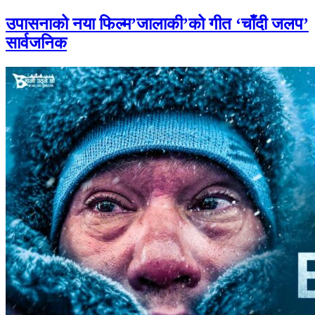
उपासनाको नया फिल्म’जालाकी’को गीत ‘चाँदी जलप’
सार्वजनिक