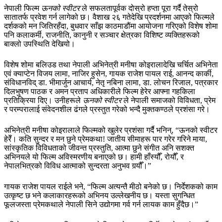
नेपाली फिल्म
ऊनको स्वीटर
ले सफलतापूर्वक दोस्रो हप्ता पूरा गर्दै तेस्रो
सातातर्फ प्रवेश गर्न लागेको छ। वैशाख २६ गतेदेखि प्रदर्शनमा आएको फिल्मले
दर्शकको मन जितिरहँदा, बुधवार साँझ काठमाडौंमा आयोजना गरिएको विशेष शोमा
पनि कलाकर्मी, राजनीति, कानुनी र सञ्चार क्षेत्रका विशिष्ट व्यक्तिहरूको
बाक्लो उपस्थिति देखियो।
विशेष शोमा बलिउड तथा नेपाली अभिनेत्री मनीषा कोइरालादेखि चर्चित अभिनेता
एवं क्याप्टेन विजय लामा, नाजिर हुसेन, गायक राजेश पायल राई, आनन्द कार्की,
संविधानविद् डा. भीमार्जुन आचार्य, नेतृ नबिना लामा, डा. लोचन रिजाल, पत्रकार
दिलभुषण पाठक र अमन प्रताप अधिकारीले फिल्म हेरेर आफ्ना गहकिला
प्रतिक्रिया दिए। उनीहरूले
ऊनको स्वीटर
ले नेपाली समाजको विविधता, प्रेम
र परम्परालाई संवेदनशील ढंगले प्रस्तुत गरेको भन्दै मुक्तकण्ठले प्रशंसा गरे।
अभिनेत्री मनीषा कोइरालाले फिल्मको खुलेर प्रशंसा गर्दै भनिन्, “ऊनको स्वीटर
हेरेँ। कति सुन्दर र मन छुने प्रेमकथा! जातीय सीमाहरू पार गरेर गरिने माया,
सांस्कृतिक विविधताको जीवन्त प्रस्तुति, आत्मा छुने संगीत अनि सशक्त
अभिनयले यो फिल्म अविस्मरणीय बनाएको छ। हामी हाँस्यौँ, रोयौँ, र
नेपालभित्रको विविध आत्माको सुन्दरता अनुभव गर्‍यौँ।”
गायक राजेश पायल राईले भने, “फिल्म अत्यन्तै मीठो बनेको छ। निर्देशकको काम
उत्कृष्ट छ भने कलाकारहरूको अभिनय उल्लेखनीय छ। यस्ता सुगन्धित
फूलजस्ता प्रेमकथाले नेपाली सिने उद्योगमा गर्व गर्न लायक काम हुँदैछ।”