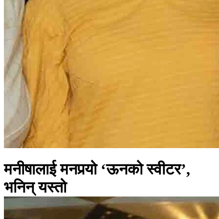
मनीषालाई मनपर्‍यो ‘ऊनको स्वीटर’,
भनिन् यस्तो