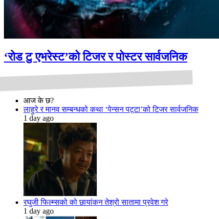
‘रोड टु एभरेस्ट’को टिजर र पोस्टर सार्वजनिक
आज के छ?
लाहुरे र मानव सम्बन्धको कथा ‘पेन्सन पट्टा’को टिजर सार्वजनिक
1 day ago
रघुजी फिल्म्सको को छायांकन तेश्रो सातामा प्रवेश गरे
1 day ago