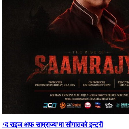
‘द राइज अफ साम्राज्य’मा सौगातको इन्ट्री