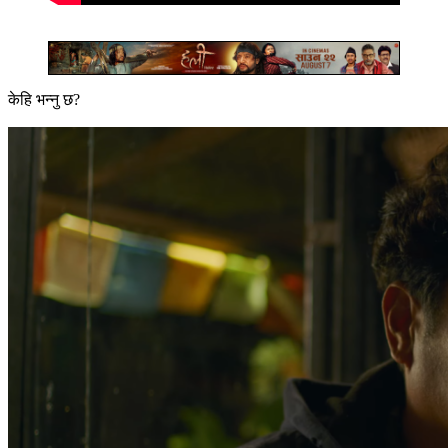
केहि भन्नु छ?