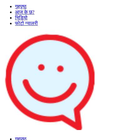
गृहपृष्ठ
आज के छ?
भिडियो
फोटो ग्यालरी
गृहपृष्ठ