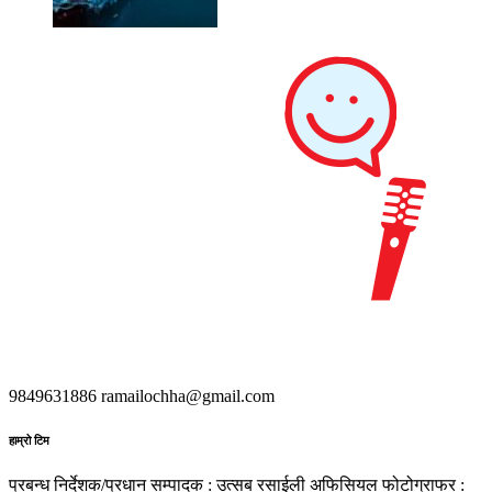
9849631886
ramailochha@gmail.com
हाम्रो टिम
प्रबन्ध निर्देशक/प्रधान सम्पादक : उत्सब रसाईली
अफिसियल फोटोग्राफर :