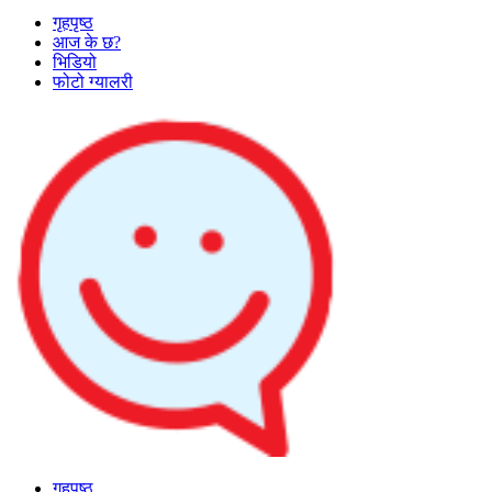
गृहपृष्ठ
आज के छ?
भिडियो
फोटो ग्यालरी
गृहपृष्ठ