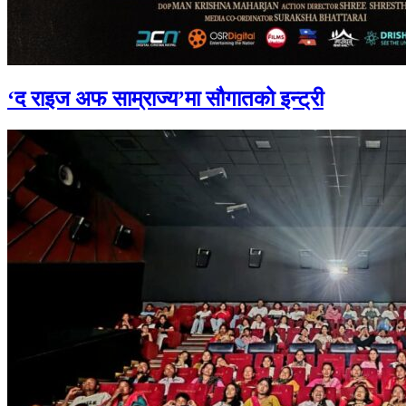
‘द राइज अफ साम्राज्य’मा सौगातको इन्ट्री