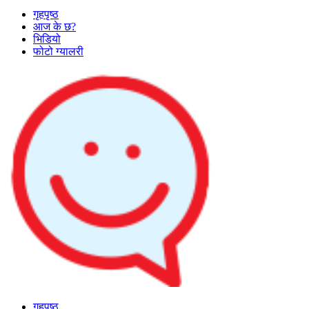
गृहपृष्ठ
आज के छ?
भिडियो
फोटो ग्यालरी
गृहपृष्ठ