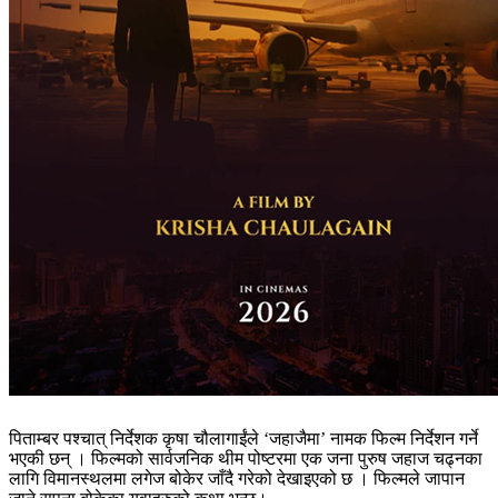
पिताम्बर पश्चात् निर्देशक कृषा चौलागाईंले ‘जहाजैमा’ नामक फिल्म निर्देशन गर्ने
भएकी छन् । फिल्मको सार्वजनिक थीम पोष्टरमा एक जना पुरुष जहाज चढ्नका
लागि विमानस्थलमा लगेज बोकेर जाँदै गरेको देखाइएको छ । फिल्मले जापान