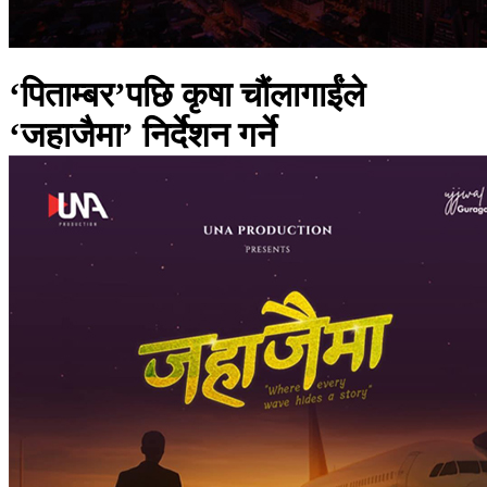
‘पिताम्बर’पछि कृषा चौंलागाईंले
‘जहाजैमा’ निर्देशन गर्ने