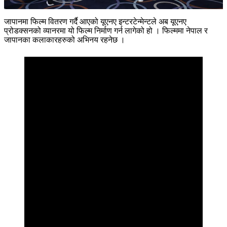
जापानमा फिल्म वितरण गर्दै आएको यूएनए इन्टरटेन्मेन्टले अब यूएनए
प्रोडक्सनको व्यानरमा यो फिल्म निर्माण गर्न लागेको हो । फिल्ममा नेपाल र
जापानका कलाकारहरुको अभिनय रहनेछ ।