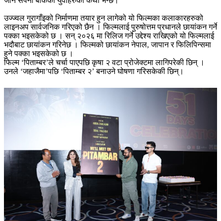
जाने सपना बोकेका युवाहरुको कथा भन्छ।
उज्ज्वल गुरागाँइको निर्माणमा तयार हुन लागेको यो फिल्मका कलाकारहरुको
लाइनअप सार्वजनिक गरिएको छैन । फिल्मलाई पुरुषोत्तम प्रधानले छायांकन गर्ने
पक्का भइसकेको छ । सन् २०२६ मा रिलिज गर्ने उद्देश्य राखिएको यो फिल्मलाई
भदौबाट छायांकन गरिनेछ । फिल्मको छायांकन नेपाल, जापान र फिलिपिन्समा
हुने पक्का भइसकेको छ ।
फिल्म ‘पिताम्बर’ले चर्चा पाएपछि कृषा २ वटा प्रोजेक्टमा लागिपरेकी छिन् ।
उनले ‘जहाजैमा’पछि ‘पिताम्बर २’ बनाउने घोषणा गरिसकेकी छिन्।