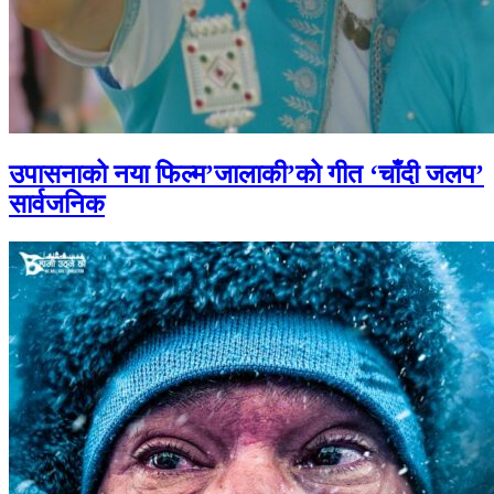
उपासनाको नया फिल्म’जालाकी’को गीत ‘चाँदी जलप’
सार्वजनिक