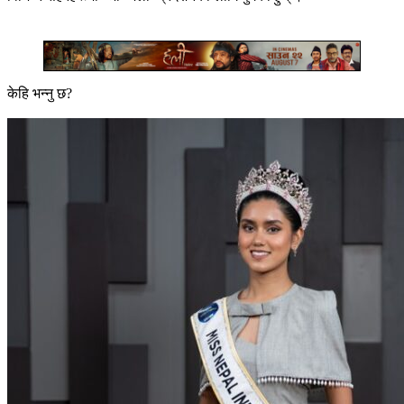
केहि भन्नु छ?