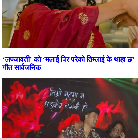
‘लज्जावती’ को ‘मलाई पिर परेको तिम्लाई के थाहा छ’
गीत सार्वजनिक