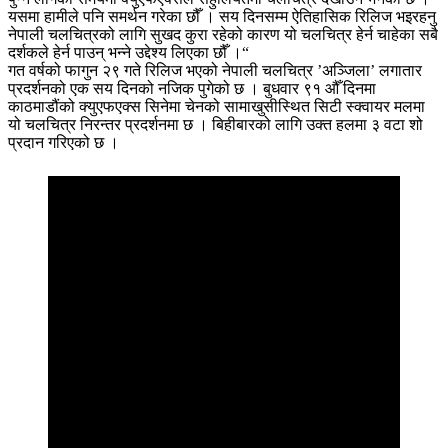
यसमा हामीले पनि समर्थन गरेका छौँ । सय दिनसम्म ऐतिहासिक रिलिज भइरहनु
नेपाली चलचित्रको लागि सुखद कुरा रहेको कारण यो चलचित्र हेर्न चाहेका सबै
दर्शकले हेर्न पाउन् भन्ने उद्देश्य लिएका छौँ ।“
गत वर्षको फागुन २९ गते रिलिज भएको नेपाली चलचित्र ’अञ्जिला’ लगातार
प्रदर्शनको एक सय दिनको नजिक पुगेको छ । बुधवार ९१ औँ दिनमा
काठमाडौंको क्युएफएक्स सिनेमा चेनको सामाखुसीस्थित सिटी स्क्वायर मलमा
यो चलचित्र निरन्तर प्रदर्शनमा छ । बिहीबारको लागि उक्त हलमा ३ वटा शो
प्रदान गरिएको छ ।