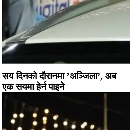
सय दिनको दौरानमा ’अञ्जिला’, अब
एक सयमा हेर्न पाइने