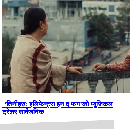
‘तिनीहरु: इलिफेन्ट्स इन द फग’को म्युजिकल
ट्रेलर सार्वजनिक