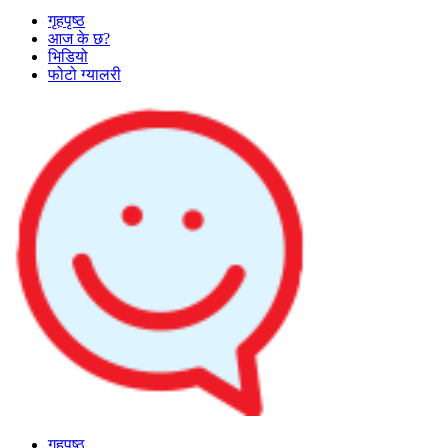
गृहपृष्ठ
आज के छ?
भिडियो
फोटो ग्यालरी
गृहपृष्ठ