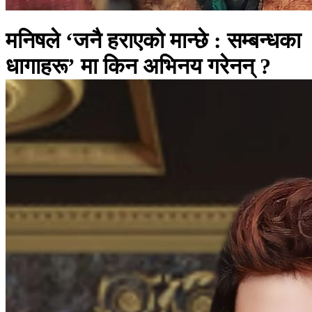
मनिषले ‘जनै हराएको मान्छे : सम्बन्धका
धागाहरू’ मा किन अभिनय गरेनन् ?