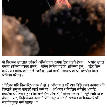
यो फिल्ममा उनलाई दर्शकले अभिनेताका रूपमा देख्न पाउने छैनन् । अर्थात् उनले
यसमा अभिनय गरेका छैनन् । मनिष सिनेमा पढेका अभिनेता हुन् । पढेर सिने
करियरमा होमिएका उनले ‘जनै हराएको मान्छे : सम्बन्धका धागाहरू’मा किन
अभिनय गरेनन् ?
“निर्देशन पनि क्रिएटिभ काम नै हो । अभिनय त गरेँ, अब निर्देशनको काममा पनि
विस्तारै अनुभव संगाल्दै जाउँ भन्ने हो । अभिनय र निर्देशन सँगैसँगै अगाडि
बढाउँदा थप हसज हुन्छ कि भन्ने मेरो सोच हो,” मनिष भन्छन्, “म पूरै निर्देशक त
होइन । तर, निर्देशकको कामको पनि अनुभव गरेको खण्डमा अभिनयलाई पनि
सहयोग हुन्छ भन्ने लाग्छ ।”