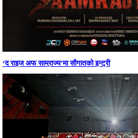
‘द राइज अफ साम्राज्य’मा सौगातको इन्ट्री