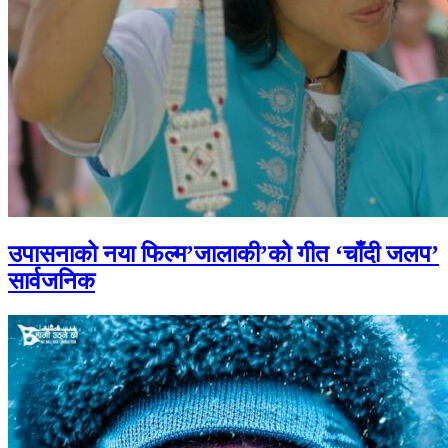
उपासनाको नया फिल्म’जालाकी’को गीत ‘चाँदी जलप’
सार्वजनिक