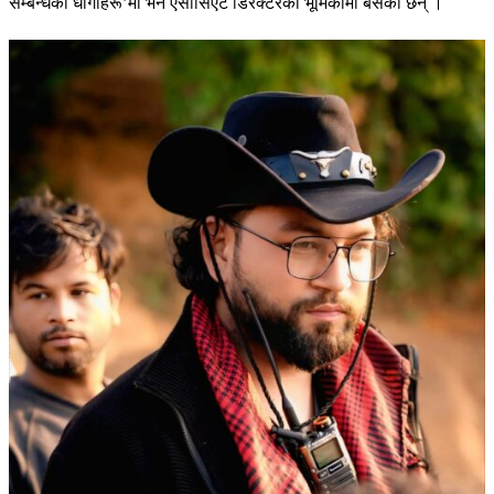
सम्बन्धका धागाहरू’मा भने एसोसिएट डिरेक्टरको भूमिकामा बसेका छन् ।