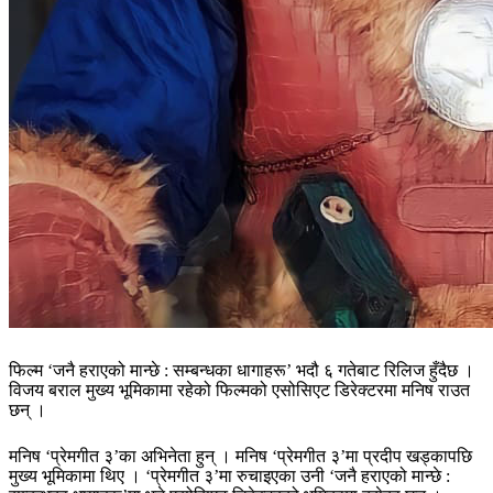
फिल्म ‘जनै हराएको मान्छे : सम्बन्धका धागाहरू’ भदौ ६ गतेबाट रिलिज हुँदैछ ।
विजय बराल मुख्य भूमिकामा रहेको फिल्मको एसोसिएट डिरेक्टरमा मनिष राउत
छन् ।
मनिष ‘प्रेमगीत ३’का अभिनेता हुन् । मनिष ‘प्रेमगीत ३’मा प्रदीप खड्कापछि
मुख्य भूमिकामा थिए । ‘प्रेमगीत ३’मा रुचाइएका उनी ‘जनै हराएको मान्छे :