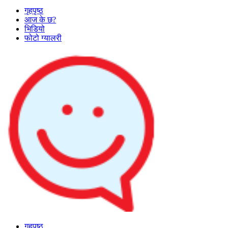
गृहपृष्ठ
आज के छ?
भिडियो
फोटो ग्यालरी
गृहपृष्ठ