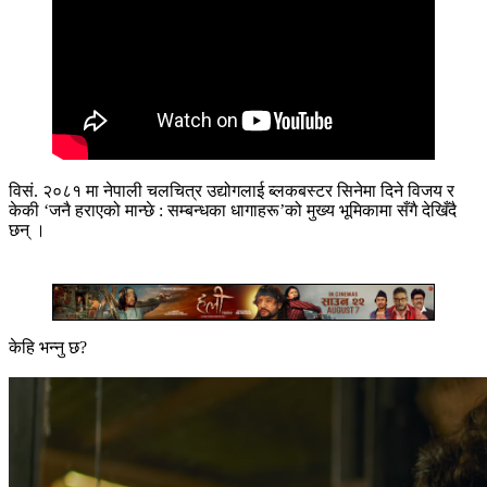
विसं. २०८१ मा नेपाली चलचित्र उद्योगलाई ब्लकबस्टर सिनेमा दिने विजय र
केकी ‘जनै हराएको मान्छे : सम्बन्धका धागाहरू’को मुख्य भूमिकामा सँगै देखिँदै
छन् ।
केहि भन्नु छ?