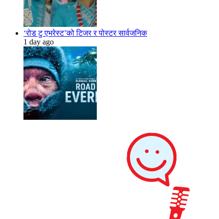
‘रोड टु एभरेस्ट’को टिजर र पोस्टर सार्वजनिक
1 day ago