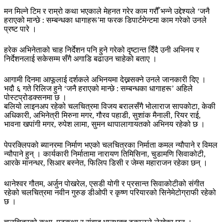
मन मिल्ने टिम र राम्रो कथा भएकाले मेहनत गरेर काम गरौँ भन्ने उद्देश्यले ‘जनै
हराएको मान्छे : सम्बन्धका धागाहरू’मा फरक डिपार्टमेन्टमा काम गरेको उनले
प्रष्ट पारे ।
हरेक अभिनेताको चाह निर्देशन पनि हुने गरेको दृष्टान्त दिँदै उनी अभिनय र
निर्देशनलाई सकेसम्म सँगै अगाडि बढाउन चाहेको बताए ।
आगामी दिनमा आफूलाई दर्शकले अभिनयमा देख्नसक्ने उनले जानकारी दिए ।
भदौ ६ गते रिलिज हुने ‘जनै हराएको मान्छे : सम्बन्धका धागाहरू’ अहिले
पोस्टप्रोडक्सनमा छ ।
बलियो लाइनअप रहेको चलचित्रमा विजय बरालसँगै भोलाराज सापकोटा, केकी
अधिकारी, अभिनेत्री मिरुना मगर, गौरव पहाडी, सुशांक मैनाली, रियर राई,
भावना खपांगी मगर, रुपेश लामा, सुमन थापालागायतको अभिनय रहेको छ ।
पेपरक्लिपको ब्यानरमा निर्माण भएको चलचित्रका निर्माता कमल न्यौपाने र विमल
न्यौपाने हुन् । कार्यकारी निर्मातामा नारायण तिमिसिना, चुडामणि सिवाकोटी,
आरके मानन्धर, सिआर बस्नेत, फिलिप डिसी र जेम्स महाराजन रहेका छन् ।
थानेश्वर गौतम, अर्जुन पोखरेल, एसडी योगी र प्रसान्त सिवाकोटीको संगीत
रहेको चलचित्रमा नवीन गुरुङ डीओपी र कृष्ण परियारको सिनेमेटोग्राफी रहेको
छ ।