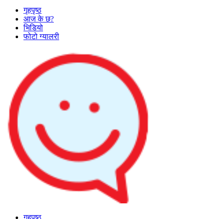
गृहपृष्ठ
आज के छ?
भिडियो
फोटो ग्यालरी
गृहपृष्ठ