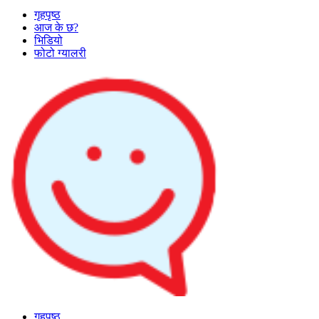
गृहपृष्ठ
आज के छ?
भिडियो
फोटो ग्यालरी
गृहपृष्ठ