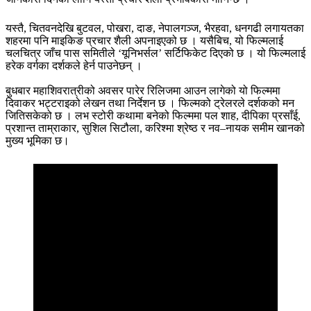
यस्तै, चितवनदेखि बुटवल, पोखरा, दाङ, नेपालगञ्ज, भैरहवा, धनगढी लगायतका
शहरमा पनि माइकिङ प्रचार शैली अपनाइएको छ । यसैबिच, यो फिल्मलाई
चलचित्र जाँच पास समितीले ‘यूनिभर्सल’ सर्टिफिकेट दिएको छ । यो फिल्मलाई
हरेक वर्गका दर्शकले हेर्न पाउनेछन् ।
बुधबार महाशिवरात्रीको अवसर पारेर रिलिजमा आउन लागेको यो फिल्ममा
दिवाकर भट्टराइको लेखन तथा निर्देशन छ । फिल्मको ट्रेलरले दर्शकको मन
जितिसकेको छ । लभ स्टोरी कथामा बनेको फिल्ममा पल शाह, दीपिका प्रसाँई,
प्रशान्त ताम्राकार, सुशिल सिटौला, करिश्मा श्रेष्ठ र नव–नायक समीम खानको
मुख्य भूमिका छ।