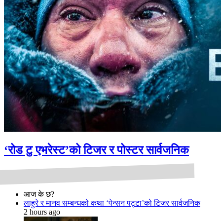
‘रोड टु एभरेस्ट’को टिजर र पोस्टर सार्वजनिक
आज के छ?
लाहुरे र मानव सम्बन्धको कथा ‘पेन्सन पट्टा’को टिजर सार्वजनिक
2 hours ago