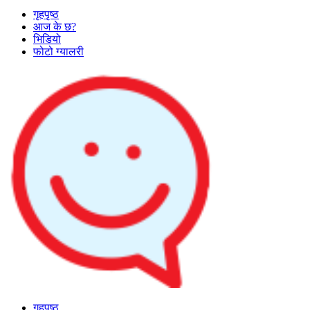
गृहपृष्ठ
आज के छ?
भिडियो
फोटो ग्यालरी
गृहपृष्ठ