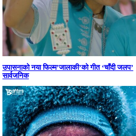
उपासनाको नया फिल्म’जालाकी’को गीत ‘चाँदी जलप’
सार्वजनिक