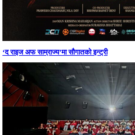
‘द राइज अफ साम्राज्य’मा सौगातको इन्ट्री