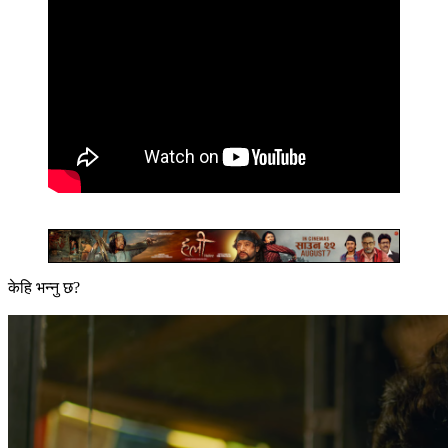
केहि भन्नु छ?