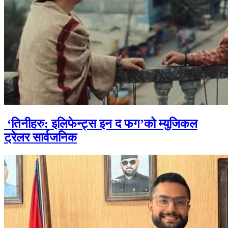
‘तिनीहरु: इलिफेन्ट्स इन द फग’को म्युजिकल
ट्रेलर सार्वजनिक