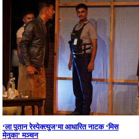
‘ला पुतान रेस्पेक्त्युज’मा आधारित नाटक ‘मिस
मेनुका’ मञ्चन