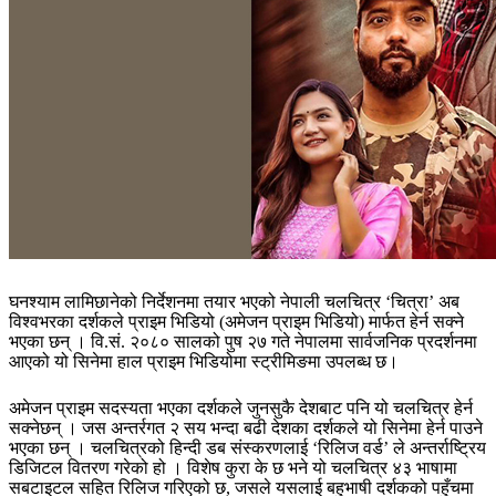
घनश्याम लामिछानेको निर्देशनमा तयार भएको नेपाली चलचित्र ‘चित्रा’ अब
विश्वभरका दर्शकले प्राइम भिडियो (अमेजन प्राइम भिडियो) मार्फत हेर्न सक्ने
भएका छन् । वि.सं. २०८० सालको पुष २७ गते नेपालमा सार्वजनिक प्रदर्शनमा
आएको यो सिनेमा हाल प्राइम भिडियोमा स्ट्रीमिङमा उपलब्ध छ।
अमेजन प्राइम सदस्यता भएका दर्शकले जुनसुकै देशबाट पनि यो चलचित्र हेर्न
सक्नेछन् । जस अन्तर्रगत २ सय भन्दा बढी देशका दर्शकले यो सिनेमा हेर्न पाउने
भएका छन् । चलचित्रको हिन्दी डब संस्करणलाई ‘रिलिज वर्ड’ ले अन्तर्राष्ट्रिय
डिजिटल वितरण गरेको हो । विशेष कुरा के छ भने यो चलचित्र ४३ भाषामा
सबटाइटल सहित रिलिज गरिएको छ, जसले यसलाई बहुभाषी दर्शकको पहुँचमा