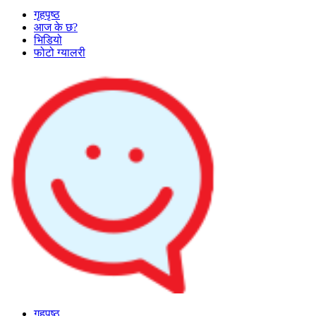
गृहपृष्ठ
आज के छ?
भिडियो
फोटो ग्यालरी
गृहपृष्ठ