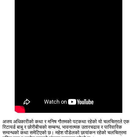
अजय अधिकारीको कथा र मनिष गौतमको पटकथा रहेको यो चलचित्रले एक
रिटायर्ड बाबु र छोरीबीचको सम्बन्ध, भावनात्मक उतारचढाव र पारिवारिक
सम्वन्धको कथा समेटिएको छ। महेश पौडेलको छायांकन रहेको चलचित्रमा