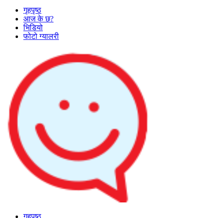
गृहपृष्ठ
आज के छ?
भिडियो
फोटो ग्यालरी
गृहपृष्ठ