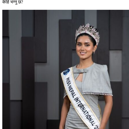
केहि भन्नु छ?