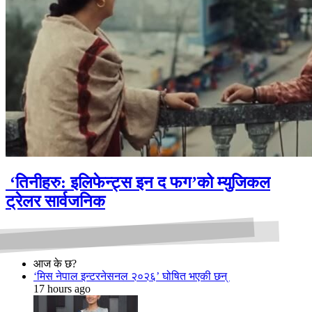
‘तिनीहरु: इलिफेन्ट्स इन द फग’को म्युजिकल
ट्रेलर सार्वजनिक
आज के छ?
‘मिस नेपाल इन्टरनेसनल २०२६’ घोषित भएकी छन्
17 hours ago