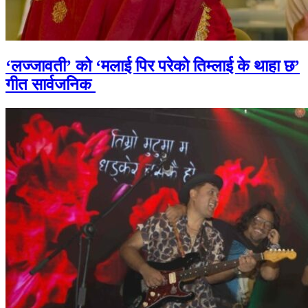
‘लज्जावती’ को ‘मलाई पिर परेको तिम्लाई के थाहा छ’
गीत सार्वजनिक