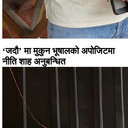
‘जदौ’ मा मुकुन भूषालको अपोजिटमा
नीति शाह अनुबन्धित