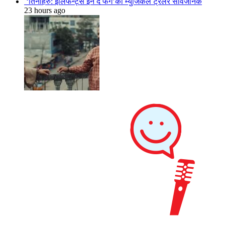
‘तिनीहरु: इलिफेन्ट्स इन द फग’को म्युजिकल ट्रेलर सार्वजनिक
23 hours ago