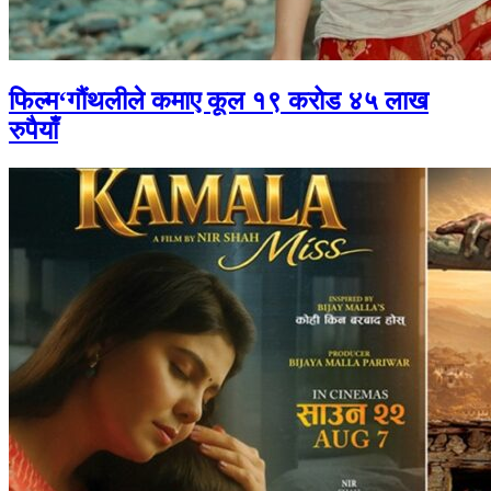
फिल्म‘गौंथलीले कमाए कूल १९ करोड ४५ लाख
रुपैयाँ