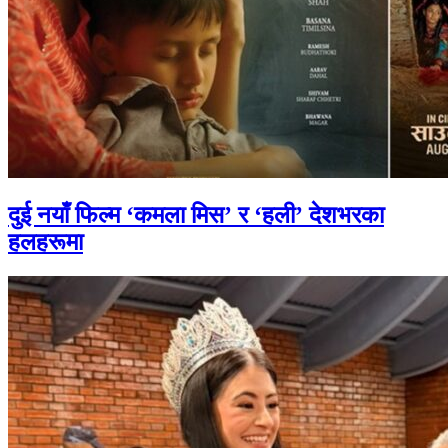
दुई नयाँ फिल्म ‘कमला मिस’ र ‘हली’ देशभरका
हलहरूमा