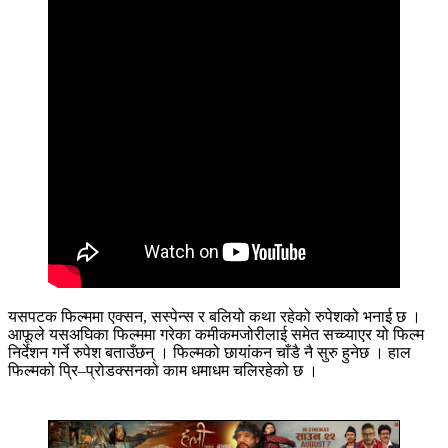
यसपटक फिल्ममा एक्सन, सस्पेन्स र बलियो कथा रहेको रुपेशको भनाई छ ।
आफूले यसअघिका फिल्ममा गरेका कमीकमजोरीलाई समेत सच्च्याएर यो फिल्म
निर्देशन गर्ने रुपेश बताउँछन् । फिल्मको छायांकन चाँडै नै सुरु हुनेछ । हाल
फिल्मको प्रि–प्रोडक्सनको काम धमाधम चलिरहेको छ ।