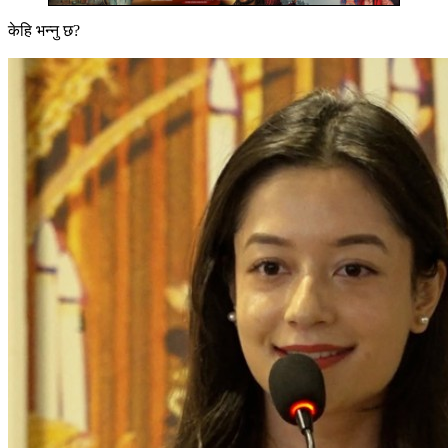
केहि भन्नु छ?