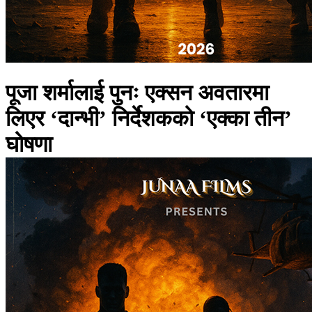
पूजा शर्मालाई पुनः एक्सन अवतारमा
लिएर ‘दान्भी’ निर्देशकको ‘एक्का तीन’
घोषणा