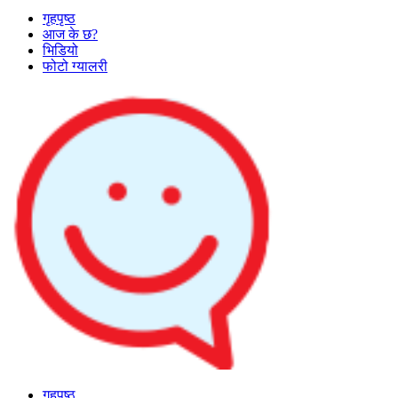
गृहपृष्ठ
आज के छ?
भिडियो
फोटो ग्यालरी
गृहपृष्ठ