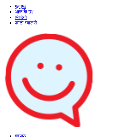
गृहपृष्ठ
आज के छ?
भिडियो
फोटो ग्यालरी
गृहपृष्ठ