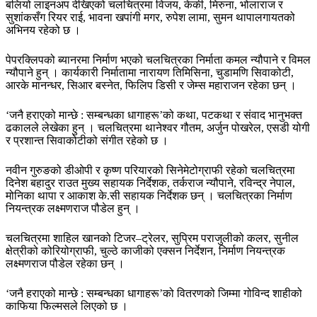
बलियो लाइनअप देखिएको चलचित्रमा विजय, केकी, मिरुना, भोलाराज र
सुशांकसँग रियर राई, भावना खपांगी मगर, रुपेश लामा, सुमन थापालगायतको
अभिनय रहेको छ ।
पेपरक्लिपको ब्यानरमा निर्माण भएको चलचित्रका निर्माता कमल न्यौपाने र विमल
न्यौपाने हुन् । कार्यकारी निर्मातामा नारायण तिमिसिना, चुडामणि सिवाकोटी,
आरके मानन्धर, सिआर बस्नेत, फिलिप डिसी र जेम्स महाराजन रहेका छन् ।
‘जनै हराएको मान्छे : सम्बन्धका धागाहरू’को कथा, पटकथा र संवाद भानुभक्त
ढकालले लेखेका हुन् । चलचित्रमा थानेश्वर गौतम, अर्जुन पोखरेल, एसडी योगी
र प्रशान्त सिवाकोटीको संगीत रहेको छ ।
नवीन गुरुङको डीओपी र कृष्ण परियारको सिनेमेटोग्राफी रहेको चलचित्रमा
दिनेश बहादुर राउत मुख्य सहायक निर्देशक, तर्कराज न्यौपाने, रविन्द्र नेपाल,
मोनिका थापा र आकाश के.सी सहायक निर्देशक छन् । चलचित्रका निर्माण
नियन्त्रक लक्ष्मणराज पौडेल हुन् ।
चलचित्रमा शाहिल खानको टिजर–ट्रेलर, सुप्रिम पराजुलीको कलर, सुनील
क्षेत्रीको कोरियोग्राफी, चुल्ठे काजीको एक्सन निर्देशन, निर्माण नियन्त्रक
लक्ष्मणराज पौडेल रहेका छन् ।
‘जनै हराएको मान्छे : सम्बन्धका धागाहरू’को वितरणको जिम्मा गोविन्द शाहीको
काफिया फिल्मसले लिएको छ ।