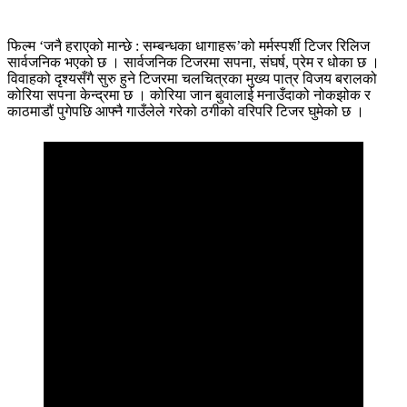
फिल्म ‘जनै हराएको मान्छे : सम्बन्धका धागाहरू’को मर्मस्पर्शी टिजर रिलिज
सार्वजनिक भएको छ । सार्वजनिक टिजरमा सपना, संघर्ष, प्रेम र धोका छ ।
विवाहको दृश्यसँगै सुरु हुने टिजरमा चलचित्रका मुख्य पात्र विजय बरालको
कोरिया सपना केन्द्रमा छ । कोरिया जान बुवालाई मनाउँदाको नोकझोक र
काठमाडौं पुगेपछि आफ्नै गाउँलेले गरेको ठगीको वरिपरि टिजर घुमेको छ ।