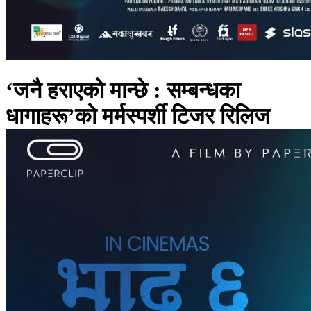
‘जनै हराएको मान्छे : सम्बन्धका
धागाहरू’को मर्मस्पर्शी टिजर रिलिज