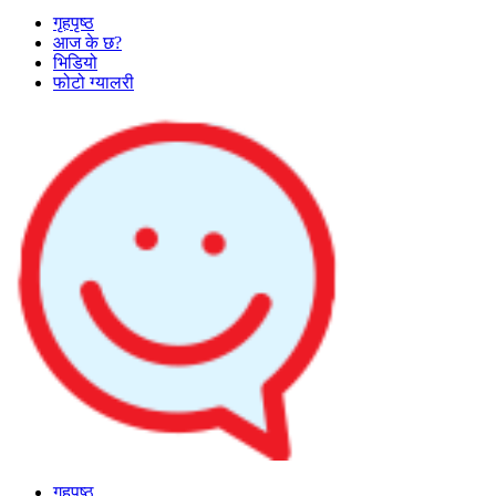
गृहपृष्ठ
आज के छ?
भिडियो
फोटो ग्यालरी
गृहपृष्ठ