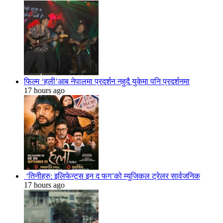
फिल्म ‘हली’आब नेपालमा प्रदर्शन नहुदै युकेमा पनि प्रदर्शनमा
17 hours ago
‘तिनीहरु: इलिफेन्ट्स इन द फग’को म्युजिकल ट्रेलर सार्वजनिक
17 hours ago