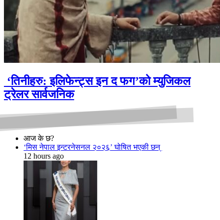
‘तिनीहरु: इलिफेन्ट्स इन द फग’को म्युजिकल
ट्रेलर सार्वजनिक
आज के छ?
‘मिस नेपाल इन्टरनेसनल २०२६’ घोषित भएकी छन्
12 hours ago