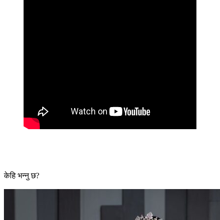
केहि भन्नु छ?