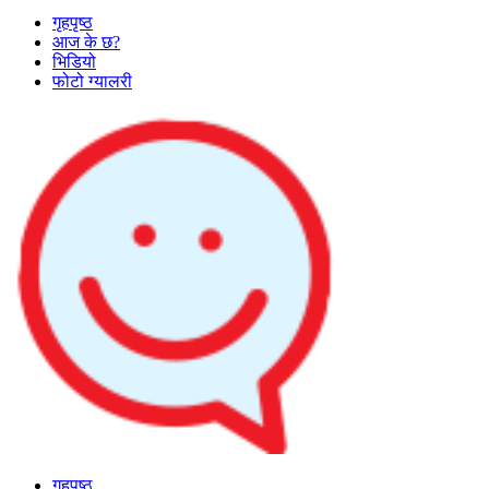
गृहपृष्ठ
आज के छ?
भिडियो
फोटो ग्यालरी
गृहपृष्ठ