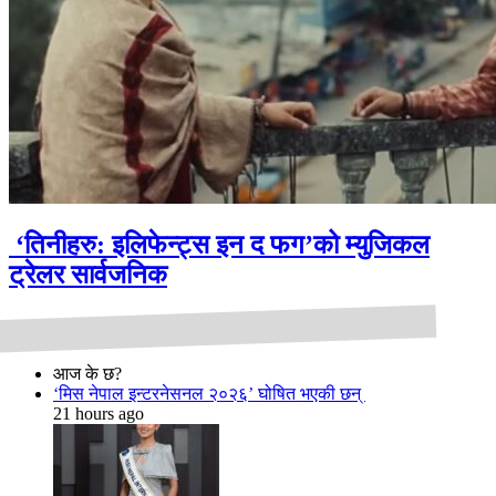
‘तिनीहरु: इलिफेन्ट्स इन द फग’को म्युजिकल
ट्रेलर सार्वजनिक
आज के छ?
‘मिस नेपाल इन्टरनेसनल २०२६’ घोषित भएकी छन्
21 hours ago