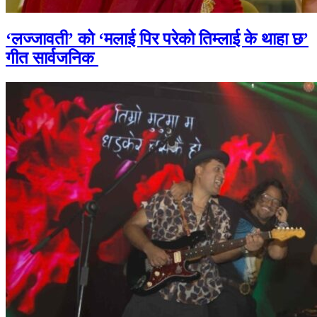
‘लज्जावती’ को ‘मलाई पिर परेको तिम्लाई के थाहा छ’
गीत सार्वजनिक