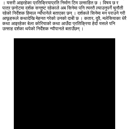
। यसरी आइरहेका प्रतिक्रियाप्रति निर्माण टिम उत्साहित छ । विषय छ र
पात्र छनोटमा दर्शक सन्तुष्ट रहेकाले अब सिनेमा पनि त्यस्तै ल्याउनुपर्ने चुनौती
रहेको निर्देशक हिमाल न्यौपानेले बताएका छन् । दर्शकले सिनेमा मन पराउने गरी
आफूहरूले कथादेखि मेहनत गरेको उनको दाबी छ । कतार, दुवै, मलेसियाका धेरै
कथा आइरहेका बेला कोरियाको कथा आउँदा प्रतिक्रिया हेर्दा यसले पनि
उत्साह दर्शका थपेको निर्देशक न्यौपानले बताउँछन् ।