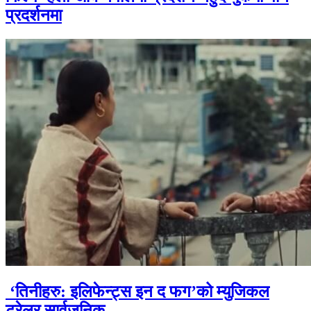
प्रदर्शनमा
‘तिनीहरु: इलिफेन्ट्स इन द फग’को म्युजिकल
ट्रेलर सार्वजनिक