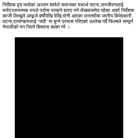
निर्देशक द्वय मध्येका अञ्जन शर्माले समाजका यथार्थ घटना,जनजीवनलाई
मनोरञ्जनात्मक रुपले पर्दामा पस्कने बताए भने लेखकसमेत रहेका अर्का निर्देशक
काजी लिम्बूले आफूले बर्षौदेखि देखि,भोगी आएका वास्तवीक जातीय बिभेदकारी
घटना,प्रसंगहरुलाई ‘जदौ’ मा बुन्ने प्रयास गरिएको उल्लेख गर्दै फिल्मले सम्पूर्ण
नेपालीको मन जित्ने बिश्वास ब्यक्त गरे ।