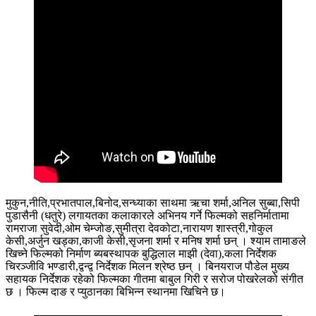
मुकुन,नीति,प्रभातपाल,बिनोद,सन्ध्याका साथमा ऋचा शर्मा,अनिल सुब्बा,सिपी
पुडासैनी (धतुरे) लगायतका कलाकारले अभिनय गर्ने फिल्मको सहनिर्मातामा
रामराजा सुवेदी,ओम चेम्जोङ,सुमीत्रा देवकोटा,नारायण शास्त्री,गोकुल
केसी,अर्जुन खड्का,काजी केसी,सृजना शर्मा र मनिष शर्मा छन् । श्याम तामाङले
खिच्ने फिल्मको निर्माण ब्यबस्थापक बुद्धिलाल माझी (देवा),कला निर्देशक
चिरञ्जीवि भण्डारी,द्वन्द्व निर्देशक मिलन श्रेष्ठ छन् । बिनयराज पौडेल मुख्य
सहायक निर्देशक रहेको फिल्मका गीतमा बाबुल गिरी र सरोज पोखरेलको संगीत
छ । फिल्म दाङ र प्युठानका बिभिन्न स्थानमा खिचिने छ।