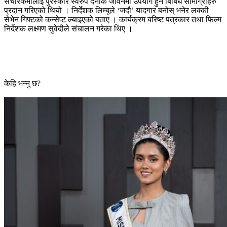
संचारकर्मीलाई पुरस्कार स्वरुप दैनीक जीवनमा उपयोग हुने बिबिध सामाग्रीहरु
प्रदान गरिएको थियो । निर्देशक लिम्बूले ‘जदौ’ यादगार बनोस् भनेर लक्की
सेभेन गिफ्टको कन्सेप्ट ल्याइएको बताए । कार्यक्रम बरिष्ट पत्रकार तथा फिल्म
निर्देशक लक्ष्मण सुवेदीले संचालन गरेका थिए ।
केहि भन्नु छ?