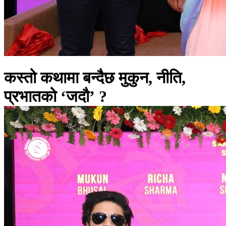
कस्तो कथामा बन्दैछ मुकुन, नीति,
प्रभातको ‘जदौ’ ?