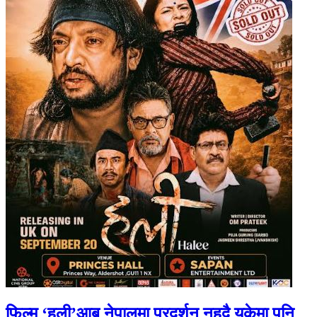
फिल्म ‘हली’आब नेपालमा प्रदर्शन नहुदै युकेमा पनि