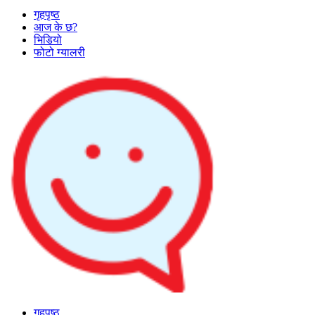
गृहपृष्ठ
आज के छ?
भिडियो
फोटो ग्यालरी
गृहपृष्ठ