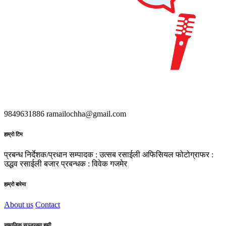
9849631886
ramailochha@gmail.com
हाम्रो टिम
प्रबन्ध निर्देशक/प्रधान सम्पादक : उत्सब रसाईली
अफिसियल फोटोग्राफर :
उद्धव रसाईली
बजार प्रबन्धक : विवेक गजमेर
हाम्रो बारेमा
About us
Contact
सामाजिक सञ्जालमा हामी