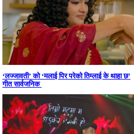
‘लज्जावती’ को ‘मलाई पिर परेको तिम्लाई के थाहा छ’
गीत सार्वजनिक