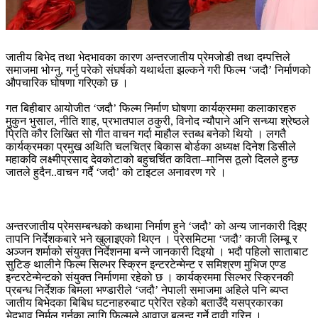
जातीय बिभेद तथा भेदभावका कारण अन्तरजातीय प्रेमजोडी तथा दम्पत्तिले
समाजमा भोग्नु, गर्नु परेको संघर्षको यथार्थता झल्कने गरी फिल्म ‘जदौ’ निर्माणको
औपचारिक घोषणा गरिएको छ ।
गत बिहीबार आयोजीत ‘जदौ’ फिल्म निर्माण घोषणा कार्यक्रममा कलाकारहरु
मुकुन भुसाल, नीति शाह, प्रभातपाल ठकुरी, विनोद न्यौपाने अनि सन्ध्या श्रेष्ठले
प्रिति कौर लिखित सो गीत वाचन गर्दा माहौल स्तब्ध बनेको थियो । लगतै
कार्यक्रमका प्रमुख अथिति चलचित्र बिकास बोर्डका अध्यक्ष दिनेश डिसीले
महाकवि लक्ष्मीप्रसाद देवकोटाको बहुचर्चित कविता–मानिस ठूलो दिलले हुन्छ
जातले हुदैन..वाचन गर्दै ‘जदौ’ को टाइटल अनावरण गरे ।
अन्तरजातीय प्रेमसम्बन्धको कथामा निर्माण हुने ‘जदौ’ को अन्य जानकारी दिइए
तापनि निर्देशकबारे भने खुलाइएको थिएन । प्रेसमिटमा ‘जदौ’ काजी लिम्बू र
अञ्जन शर्माको संयुक्त निर्देशनमा बन्ने जानकारी दिइयो । भदौ पहिलो साताबाट
सुटिङ थालीने फिल्म सिल्भर स्क्रिन इन्टरटेन्मेन्ट र समिश्रण मुभिज एण्ड
इन्टरटेन्मेन्टको संयुक्त निर्माणमा रहेको छ । कार्यक्रममा सिल्भर स्क्रिनकी
प्रबन्ध निर्देशक बिमला भण्डारीले ‘जदौ’ नेपाली समाजमा अहिले पनि ब्यप्त
जातीय बिभेदका बिबिध घटनाहरुबाट प्रेरित रहेको बताउँदै यसप्रकारका
भेदभाव निर्मूल गर्नका लागि फिल्मले आवाज बुलन्द गर्ने दावी गरिन् ।