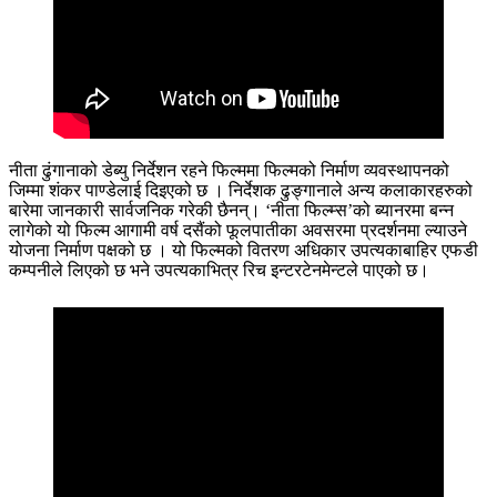
नीता ढुंगानाको डेब्यु निर्देशन रहने फिल्ममा फिल्मको निर्माण व्यवस्थापनको
जिम्मा शंकर पाण्डेलाई दिइएको छ । निर्देशक ढुङ्गानाले अन्य कलाकारहरुको
बारेमा जानकारी सार्वजनिक गरेकी छैनन्। ‘नीता फिल्म्स’को ब्यानरमा बन्न
लागेको यो फिल्म आगामी वर्ष दसैंको फूलपातीका अवसरमा प्रदर्शनमा ल्याउने
योजना निर्माण पक्षको छ । यो फिल्मको वितरण अधिकार उपत्यकाबाहिर एफडी
कम्पनीले लिएको छ भने उपत्यकाभित्र रिच इन्टरटेनमेन्टले पाएको छ।