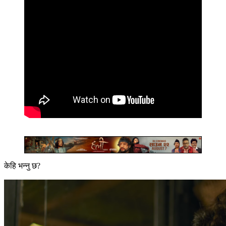
केहि भन्नु छ?