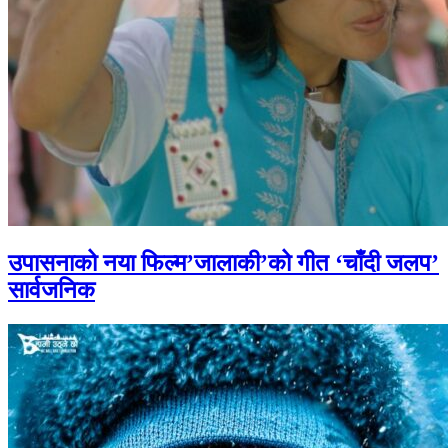
उपासनाको नया फिल्म’जालाकी’को गीत ‘चाँदी जलप’
सार्वजनिक