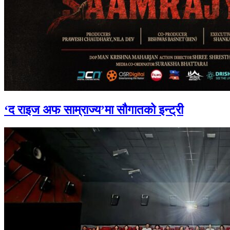
‘द राइज अफ साम्राज्य’मा सौगातको इन्ट्री