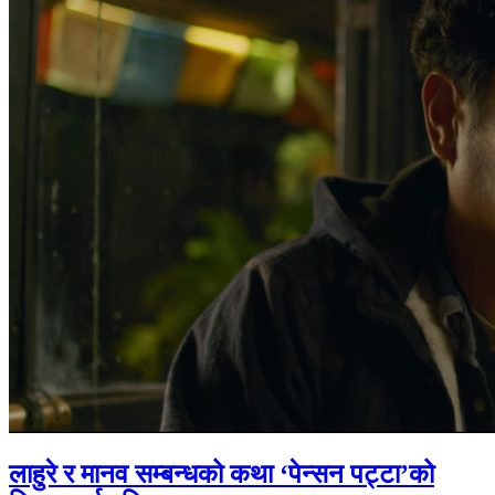
लाहुरे र मानव सम्बन्धको कथा ‘पेन्सन पट्टा’को