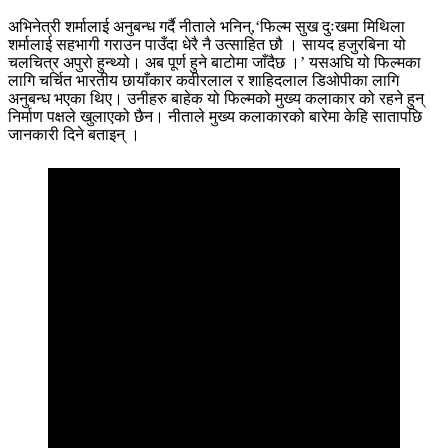
अभिनेत्री शर्मालाई अनुबन्ध गर्दै नीताले भनिन्,‘फिल्म सुख दुःखमा मिथिला
शर्मालाई सहभागी गराउन पाउँदा धेरै नै उत्साहित छौ । सायद हजुरबिना यो
चलचित्र अपुरो हुन्थ्यो। अब पूर्ण हुने बाटोमा जाँदैछ ।’ यसअघि यो फिल्मका
लागि चर्चित भारतीय छायाँकार कवीरलाल र शाहिदलाल डिओपीका लागि
अनुबन्ध भएका थिए। उनीहरु बाहेक यो फिल्मको मुख्य कलाकार को रहने हुन्
निर्माण पक्षले खुलाएको छैन। नीताले मुख्य कलाकारको बारेमा केहि सातापछि
जानकारी दिने बताइन् ।