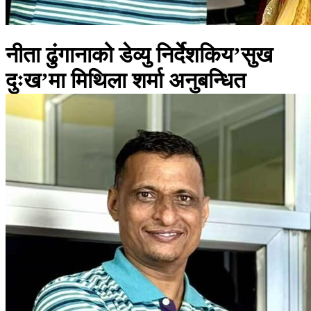
नीता ढुंगानाको डेव्यु निर्देशकिय’सुख
दुःख’मा मिथिला शर्मा अनुबन्धित