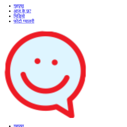
गृहपृष्ठ
आज के छ?
भिडियो
फोटो ग्यालरी
गृहपृष्ठ