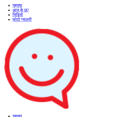
गृहपृष्ठ
आज के छ?
भिडियो
फोटो ग्यालरी
गृहपृष्ठ