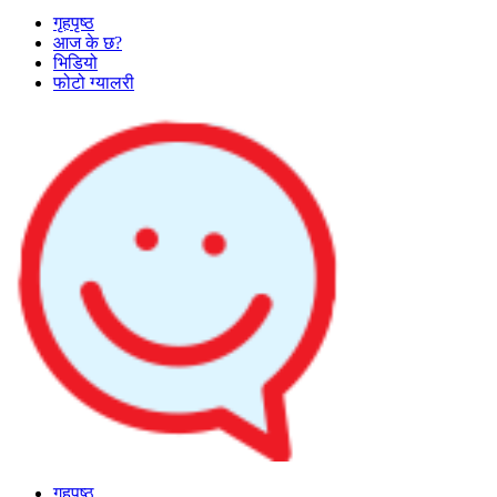
गृहपृष्ठ
आज के छ?
भिडियो
फोटो ग्यालरी
गृहपृष्ठ