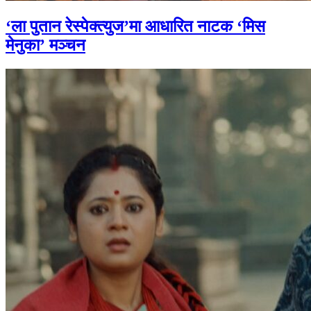
‘ला पुतान रेस्पेक्त्युज’मा आधारित नाटक ‘मिस
मेनुका’ मञ्चन