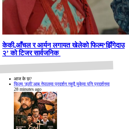
केकी,आँचल र आर्यन लगायत खेलेको फिल्म‘झिँगेदाउ
२’ को टिजर सार्वजनिक
आज के छ?
फिल्म ‘हली’आब नेपालमा प्रदर्शन नहुदै युकेमा पनि प्रदर्शनमा
28 minutes ago