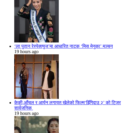
‘ला पुतान रेस्पेक्त्युज’मा आधारित नाटक ‘मिस मेनुका’ मञ्चन
19 hours ago
केकी,आँचल र आर्यन लगायत खेलेको फिल्म‘झिँगेदाउ २’ को टिजर
सार्वजनिक
19 hours ago