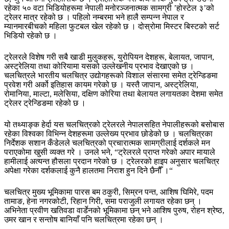
रहेका ५० वटा भिडियोहरूमा नेपाली मनोरञ्जनात्मक सामग्री ’होस्टेल ३’को
ट्रेलर मात्र रहेको छ । पहिलो नम्बरमा भने हालै सम्पन्न नेपाल र
म्यानमारबीचको महिला फुटबल खेल रहेको छ । दोस्रोमा मिस्टर बिस्टको सर्ट
भिडियो रहेको छ ।
ट्रेलरले विशेष गरी सबै खाडी मुलुकहरू, युरोपियन देशहरू, बेलायत, जापान,
अस्ट्रेलिया तथा कोरियामा यसको उल्लेखनीय प्रभाव देखाएको छ ।
चलचित्रले भारतीय चलचित्र उद्योगहरूको विशाल संसारमा समेत ट्रेन्डिङमा
प्रवेश गरी अर्को इतिहास कायम गरेको छ । यस्तै जापान, अस्ट्रेलिया,
रोमानिया, माल्टा, मलेसिया, दक्षिण कोरिया तथा बेलायत लगायतका देशमा समेत
ट्रेलर ट्रेन्डिङमा रहेको छ ।
यो तथ्याङ्क हेर्दा यस चलचित्रको ट्रेलरले नेपालसहित नेपालीहरूको बसोबास
रहेका विश्वका विभिन्न देशहरूमा उल्लेख्य प्रभाव छोडेको छ । चलचित्रका
निर्देशक सशान कँडेलले चलचित्रको प्रचारात्मक सामग्रीलाई दर्शकले मन
पराएकोमा खुसी व्यक्त गरे । उनले भने, “ट्रेलरले प्राप्त गरेको अपार मायाले
हामीलाई अत्यन्त हौसला प्रदान गरेको छ । ट्रेलरको हाइप अनुसार चलचित्र
अपेक्षा गरेका दर्शकलाई कुनै हालतमा निराश हुन दिने छैनौँ ।“
चलचित्र मुख्य भूमिकामा पारस बम ठकुरी, सिम्रन पन्त, आशिष घिमिरे, पदम
तामाङ, हेना नगरकोटी, रिहान गिरी, समा पराजुली लगायत रहेका छन् ।
अभिनेता प्रवीण खतिवडा वार्डेनको भूमिकामा छन् भने आशिष पुरुष, रोहन श्रेष्ठ,
उमर खान र सन्तोष बानियाँ पनि चलचित्रमा रहेका छन् ।