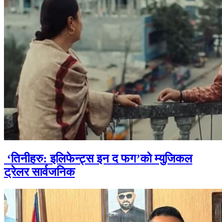
‘तिनीहरु: इलिफेन्ट्स इन द फग’को म्युजिकल
ट्रेलर सार्वजनिक