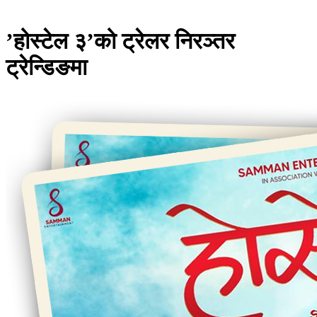
’होस्टेल ३’को ट्रेलर निरञ्तर
ट्रेन्डिङमा