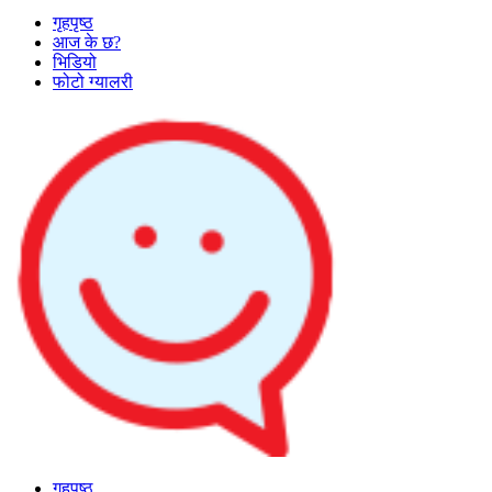
गृहपृष्ठ
आज के छ?
भिडियो
फोटो ग्यालरी
गृहपृष्ठ