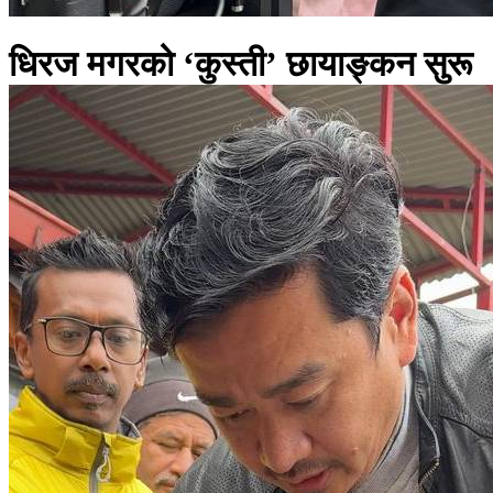
धिरज मगरको ‘कुस्ती’ छायाङ्कन सुरू