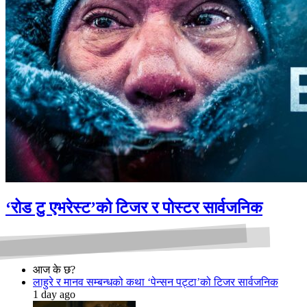
‘रोड टु एभरेस्ट’को टिजर र पोस्टर सार्वजनिक
आज के छ?
लाहुरे र मानव सम्बन्धको कथा ‘पेन्सन पट्टा’को टिजर सार्वजनिक
1 day ago