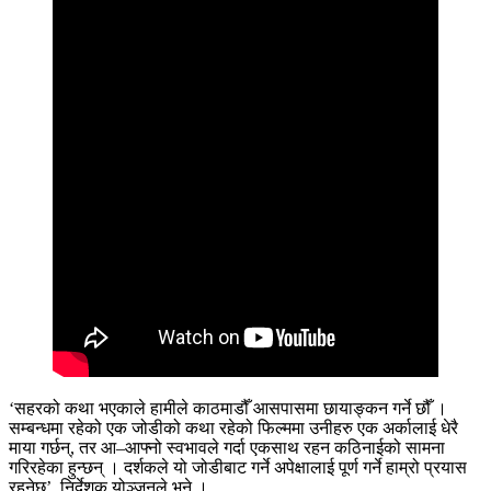
‘सहरको कथा भएकाले हामीले काठमाडौँ आसपासमा छायाङ्कन गर्ने छौँ ।
सम्बन्धमा रहेको एक जोडीको कथा रहेको फिल्ममा उनीहरु एक अर्कालाई धेरै
माया गर्छन्, तर आ–आफ्नो स्वभावले गर्दा एकसाथ रहन कठिनाईको सामना
गरिरहेका हुन्छन् । दर्शकले यो जोडीबाट गर्ने अपेक्षालाई पूर्ण गर्ने हाम्रो प्रयास
रहनेछ’, निर्देशक योञ्जनले भने ।