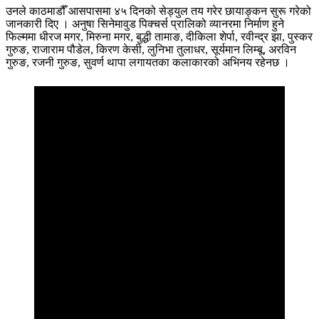
उनले काठमाडौँ आसपासमा ४५ दिनको सेड्युल तय गरेर छायाङ्कन सुरू गरेको
जानकारी दिए । अनुषा सिनेमावुड पिक्चर्स प्रालिको व्यानरमा निर्माण हुने
फिल्ममा धीरज मगर, मिरुना मगर, बुद्धी तामाङ, दीकिला शेर्पा, रवीन्द्र झा, पुस्कर
गुरुङ, राजाराम पौडेल, किरण केसी, लुनिभा तुलाधर, सूर्यमान लिम्बू, अरविन
गुरुङ, रजनी गुरुङ, सुवर्ण थापा लगायतका कलाकारको अभिनय रहेनछ ।