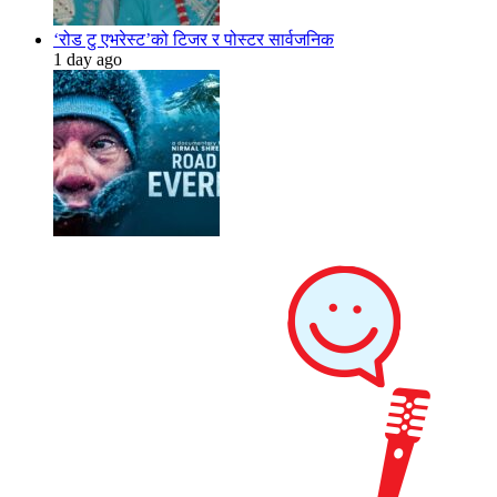
‘रोड टु एभरेस्ट’को टिजर र पोस्टर सार्वजनिक
1 day ago