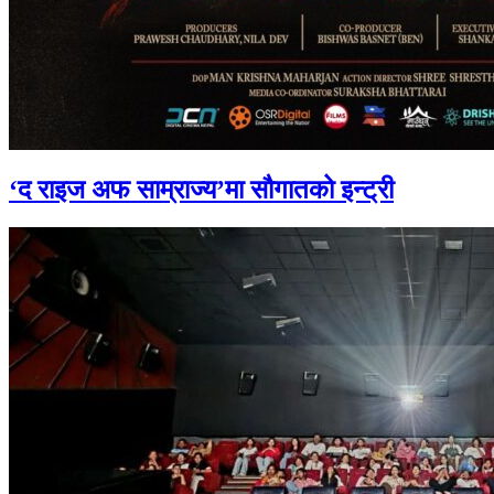
‘द राइज अफ साम्राज्य’मा सौगातको इन्ट्री