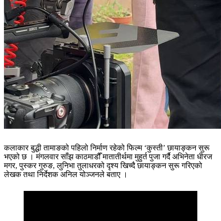
कलाकार बुद्धी तामाङको पहिलो निर्माण रहेको फिल्म ‘कुस्ती’ छायाङ्कन सुरू
भएको छ । मंगलवार साँझ काठमाडौँ मातातीर्थमा मुहुर्त पुजा गर्दै अभिनेता धीरज
मगर, पुस्कर गुरुङ, लुनिभा तुलाधरको दृश्य खिच्दै छायाङ्कन सुरू गरिएको
लेखक तथा निर्देशक अनिल योञ्जनले बताए ।