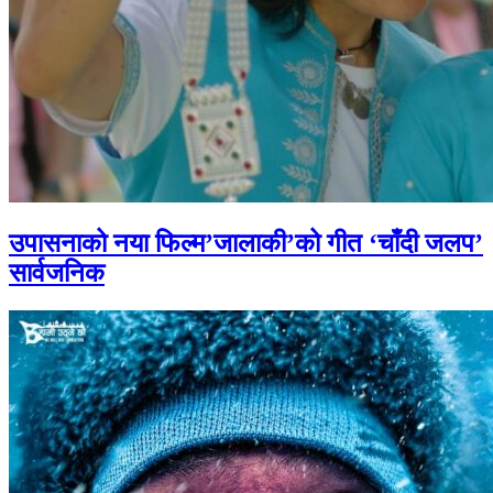
उपासनाको नया फिल्म’जालाकी’को गीत ‘चाँदी जलप’
सार्वजनिक