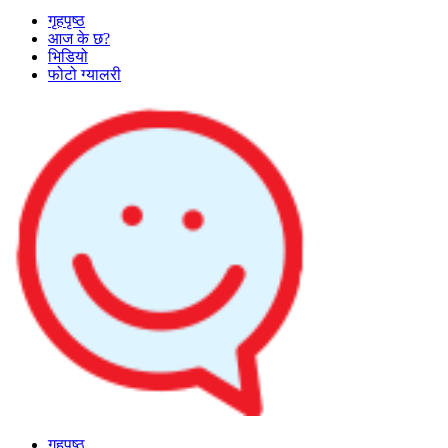
गृहपृष्ठ
आज के छ?
भिडियो
फोटो ग्यालरी
गृहपृष्ठ