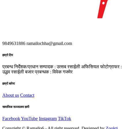
9849631886
ramailochha@gmail.com
हाम्रो टिम
प्रबन्ध निर्देशक/प्रधान सम्पादक : उत्सब रसाईली
अफिसियल फोटोग्राफर :
उद्धव रसाईली
बजार प्रबन्धक : विवेक गजमेर
हाम्रो बारेमा
About us
Contact
सामाजिक सञ्जालमा हामी
Facebook
YouTube
Instagram
TikTok
Copyright © Ramailo6 - All right reserved. Designed by
Zookti