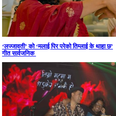
‘लज्जावती’ को ‘मलाई पिर परेको तिम्लाई के थाहा छ’
गीत सार्वजनिक