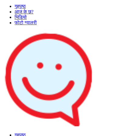
गृहपृष्ठ
आज के छ?
भिडियो
फोटो ग्यालरी
गृहपृष्ठ