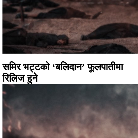
समिर भट्टको ‘बलिदान’ फूलपातीमा
रिलिज हुने