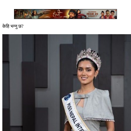
केहि भन्नु छ?