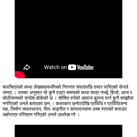
चलचित्रको कथा लेखकहरूसँगको निरन्तर संवादपछि तयार पारिएको सेनले
जनाए । उनका अनुसार यो कुनै एउटा समयको कथा मात्र नभई, हिजो, आज र
भोलीसम्मको सन्देश बोकेको छ । शोषित वर्गको आवाज बुलन्द पार्न कुनै सम्झौता
नगरिएको उनले बताएका छन् । कलाकार छनोटदेखि प्रविधि र प्रविधिजन्य
पक्ष, निर्माण व्यवस्थापन, गीत–सङ्गीत र सम्पादनसम्म उच्च स्तरको बनाउन
अहोरात्र परिश्रम गरिएको उनले उल्लेख गरे ।