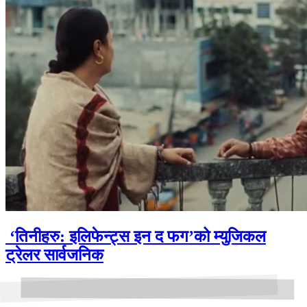
‘तिनीहरु: इलिफेन्ट्स इन द फग’को म्युजिकल
ट्रेलर सार्वजनिक