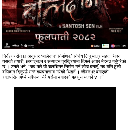
निर्देशक सेनका अनुसार ‘बलिदान’ निर्माणको निर्णय लिनु मात्र सहज थिएन,
यसको तयारी, छायाङ्कन र सम्पादन प्रक्रियामा टिमले अपार मेहनत गर्नुपरेको
छ । उनले भने, “जब मैले यो चलचित्र निर्माण गर्ने सोच बनाएँ, तब यति ठुलो
बलिदान दिनुपर्छ भन्ने कल्पनासम्म गरेको थिइनँ । जीवनभर बगाएको
रगतपसिनामध्ये सबैभन्दा धेरै यसैमा बगाएको महसुस भएको छ ।”