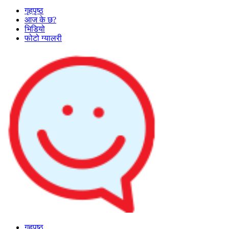
गृहपृष्ठ
आज के छ?
भिडियो
फोटो ग्यालरी
गृहपृष्ठ