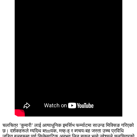
चलचित्र ’कुमारी’ लाई अत्याधुनिक इमर्सिभ फर्म्याटमा साउन्ड मिक्सिङ गरिएको
छ। दर्शकहरूले म्यदिथ ब्तmयक, म्त्क्ःह् र ब्गचयःबह जस्ता उच्च प्रविधि
जडित हलहरूमा पूर्ण सिनेम्याटिक अनुभव लिन सकुन् भन्ने उद्देश्यले चलचित्रको