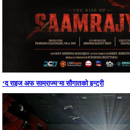
‘द राइज अफ साम्राज्य’मा सौगातको इन्ट्री