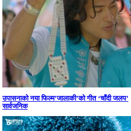
उपासनाको नया फिल्म’जालाकी’को गीत ‘चाँदी जलप’
सार्वजनिक