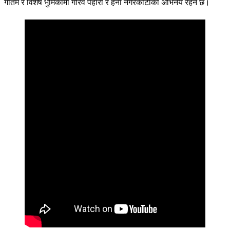
गौतम र विशेष भुमिकामा गौरव पहारी र हेना नगरकोटीको अभिनय रहने छ।