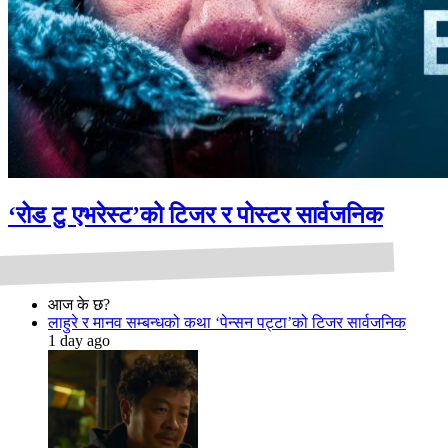
‘रोड टु एभरेस्ट’को टिजर र पोस्टर सार्वजनिक
आज के छ?
लाहुरे र मानव सम्बन्धको कथा ‘पेन्सन पट्टा’को टिजर सार्वजनिक
1 day ago