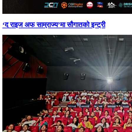
‘द राइज अफ साम्राज्य’मा सौगातको इन्ट्री