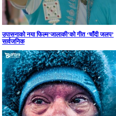
उपासनाको नया फिल्म’जालाकी’को गीत ‘चाँदी जलप’
सार्वजनिक