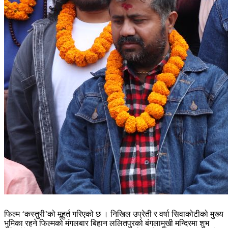
फिल्म ‘कस्तुरी’को मूहुर्त गरिएको छ । निखिल उप्रेती र वर्षा सिवाकोटीको मुख्य
भुमिका रहने फिल्मको मंगलबार बिहान ललितपुरको बंगलामुखी मन्दिरमा शुभ