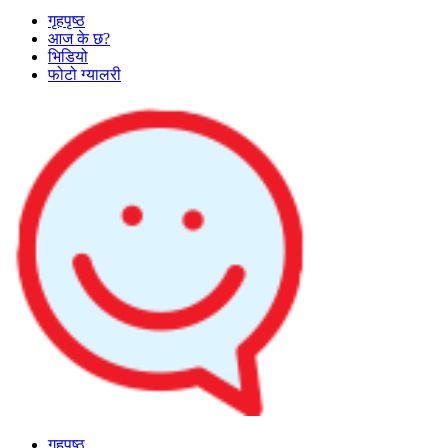
गृहपृष्ठ
आज के छ?
भिडियो
फोटो ग्यालरी
गृहपृष्ठ