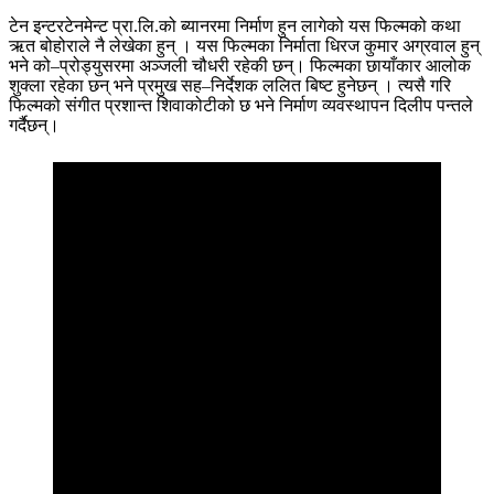
टेन इन्टरटेनमेन्ट प्रा.लि.को ब्यानरमा निर्माण हुन लागेको यस फिल्मको कथा
ऋत बोहोराले नै लेखेका हुन् । यस फिल्मका निर्माता धिरज कुमार अग्रवाल हुन्
भने को–प्रोड्युसरमा अञ्जली चौधरी रहेकी छन्। फिल्मका छायाँकार आलोक
शुक्ला रहेका छन् भने प्रमुख सह–निर्देशक ललित बिष्ट हुनेछन् । त्यसै गरि
फिल्मको संगीत प्रशान्त शिवाकोटीको छ भने निर्माण व्यवस्थापन दिलीप पन्तले
गर्दैछन्।