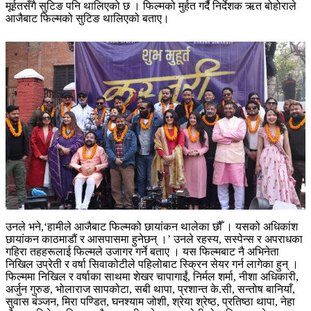
मूर्हतसँगै सुटिङ पनि थालिएको छ । फिल्मको मुर्हत गर्दै निर्देशक ऋत बोहोराले
आजैबाट फिल्मको सुटिङ थालिएको बताए।
उनले भने,‘हामीले आजैबाट फिल्मको छायांकन थालेका छौँ । यसको अधिकांश
छायांकन काठमाडौं र आसपासमा हुनेछन् ।’ उनले रहस्य, सस्पेन्स र अपराधका
गहिरा तहहरूलाई फिल्मले उजागर गर्ने बताए । यस फिल्मबाट नै अभिनेता
निखिल उप्रेती र वर्षा सिवाकोटीले पहिलोबाट स्क्रिन सेयर गर्न लागेका हुन् ।
फिल्ममा निखिल र वर्षाका साथमा शेखर चापागाईं, निर्मल शर्मा, नीशा अधिकारी,
अर्जुन गुरुङ, भोलाराज सापकोटा, सबी थापा, प्रशान्त के.सी, सन्तोष बानियाँ,
सुवास बंञ्जन, मिरा पण्डित, घनश्याम जोशी, श्रेया श्रेष्ठ, प्रतिष्ठा थापा, नेहा