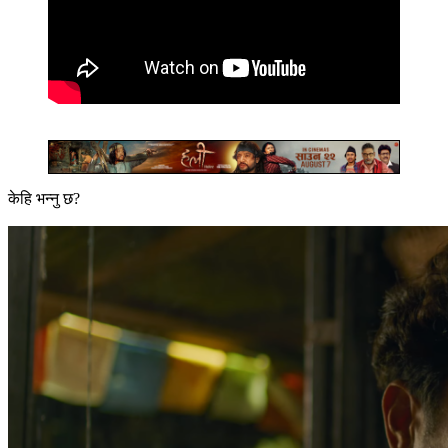
केहि भन्नु छ?