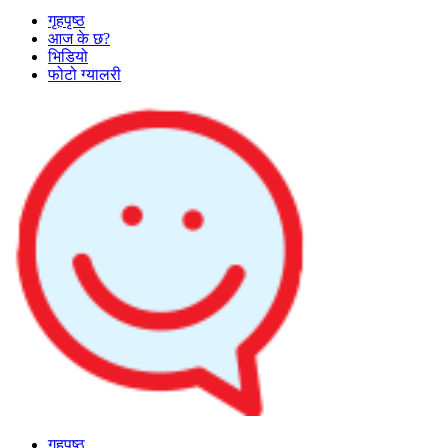
गृहपृष्ठ
आज के छ?
भिडियो
फोटो ग्यालरी
गृहपृष्ठ