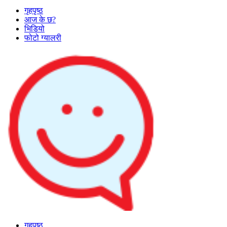
गृहपृष्ठ
आज के छ?
भिडियो
फोटो ग्यालरी
गृहपृष्ठ