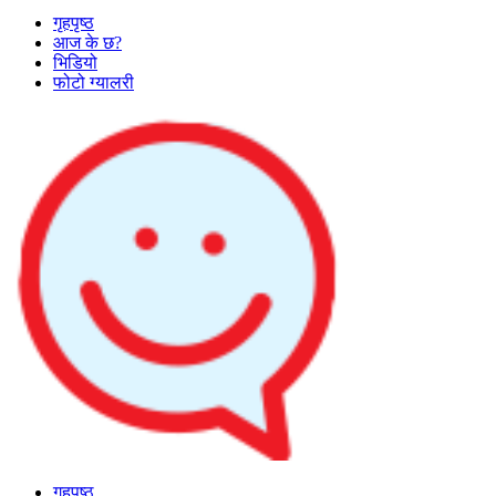
गृहपृष्ठ
आज के छ?
भिडियो
फोटो ग्यालरी
गृहपृष्ठ