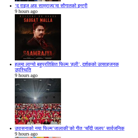
‘द राइज अफ साम्राज्य’मा सौगातको इन्ट्री
9 hours ago
हलमा लाग्यो बहुप्रतिक्षित फिल्म ‘हली’, दर्शकको उत्साहजनक
उपस्थिति
9 hours ago
उपासनाको नया फिल्म’जालाकी’को गीत ‘चाँदी जलप’ सार्वजनिक
9 hours ago