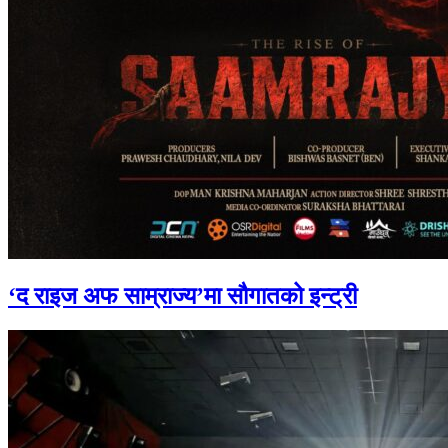
‘द राइज अफ साम्राज्य’मा सौगातको इन्ट्री