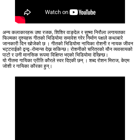
अन्य कलाकारहरू उषा रजक, शिशिर वाङ्देल र सुष्मा निरौला लगायतका
फिल्मका दृश्यहरू गीतको भिडियोमा समावेश गरेर निर्माण पक्षले कथाबारे
जानकारी दिन खोजेको छ । गीतको भिडियोमा नायिका रोशनी र नायक जीवन
भट्टराईको द्वन्द्व–रोमान्स देख्न सकिन्छ। रोशनीको चरित्रको यौन व्यवसायको
पाटो र उनी मानसिक रूपमा विक्षिप्त भएको भिडियोमा देखिन्छ।
यो गीतमा गायिका प्रीति कौरले स्वर दिएकी छन् । शब्द रोशन मिराज, केएम
जोशी र गायिका कौरका हुन्।