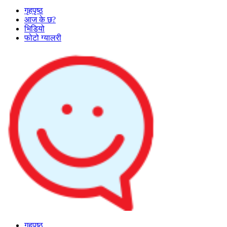
गृहपृष्ठ
आज के छ?
भिडियो
फोटो ग्यालरी
गृहपृष्ठ