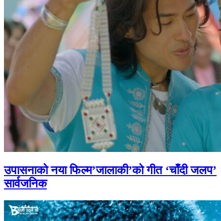
उपासनाको नया फिल्म’जालाकी’को गीत ‘चाँदी जलप’
सार्वजनिक