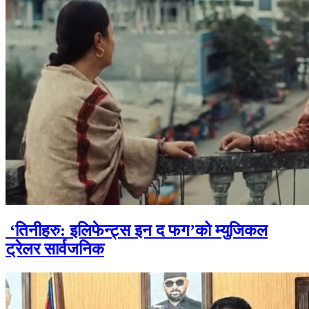
‘तिनीहरु: इलिफेन्ट्स इन द फग’को म्युजिकल
ट्रेलर सार्वजनिक