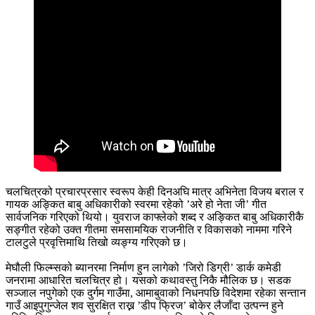
चलचित्रको प्रचारप्रसार स्वरूप केही दिनअघि मात्र अभिनेता विजय बराल र
गायक अङ्कित बाबु अधिकारीको स्वरमा रहेको ’अरे हो नेता जी’ गीत
सार्वजनिक गरिएको थियो। युवराज काफ्लेको शब्द र अङ्कित बाबु अधिकारीकै
सङ्गीत रहेको उक्त गीतमा समसामयिक राजनीति र विकासको नाममा गरिने
टालटुले प्रवृत्तिमाथि तिखो व्यङ्ग्य गरिएको छ।
मेघौली फिल्म्सको ब्यानरमा निर्माण हुन लागेको ’जिरो डिग्री’ डार्क कमेडी
जनरामा आधारित चलचित्र हो। यसको कथावस्तु निकै मौलिक छ। सडक
सञ्जाल नपुगेको एक दुर्गम गाउँमा, आमाबुवाको निधनपछि विदेशमा रहेका सन्तान
गाउँ आइपुगुन्जेल शव सुरक्षित राख्न ’डीप फ्रिज’ बोकेर लैजाँदा उत्पन्न हुने