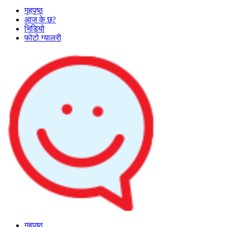
गृहपृष्ठ
आज के छ?
भिडियो
फोटो ग्यालरी
गृहपृष्ठ