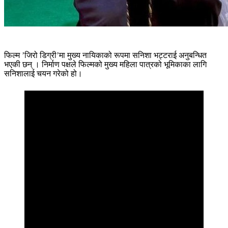
फिल्म ’जिरो डिग्री’मा मुख्य नायिकाको रूपमा सनिशा भट्टराई अनुबन्धित
भएकी छन् । निर्माण पक्षले फिल्मको मुख्य महिला पात्रको भूमिकाका लागि
सनिशालाई चयन गरेको हो।