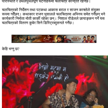
परिस्थिति र उथलपुथलपूर्ण घटनाहरूमा चलचित्र केन्द्रित रहनेछ।
चलचित्रको निर्देशन तथा पटकथा आकास बराल र साजन काफ्लेले संयुक्त
रूपमा गर्दैछन्। कथाकार राजन भुसालले चलचित्रमा अभिनय समेत गर्नेछन् भने
कार्यकारी निर्माता मोती कार्की रहेका छन्। निशाल पौडेलले छायाङ्कन गर्ने यस
चलचित्रको वितरण कुबेर सिने डिस्ट्रिब्युसनले गर्नेछ।
केहि भन्नु छ?