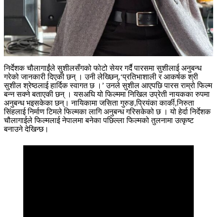
निर्देशक चौलागाईंले सुशीलसँगको फोटो सेयर गर्दै पारसमा सुशीलाई अनुबन्ध
गरेको जानकारी दिएकी छन् । उनी लेख्छिन्,‘प्रतिभाशाली र आकर्षक श्री
सुशील श्रेष्ठलाई हार्दिक स्वागत छ ।’ उनले सुशील आएपछि पारस राम्रो फिल्म
बन्न सक्ने बताएकी छन् । यसअघि यो फिल्ममा निखिल उप्रेती नायकका रुपमा
अनुबन्ध भइसकेका छन्। नायिकामा जसिता गुरुङ,प्रियंका कार्की,निरुता
सिंहलाई निर्माण टिमले फिल्मका लागि अनुबन्ध गरिसकेको छ । यो हेर्दा निर्देशक
चौलागाईले फिल्मलाई नेपालमा बनेका पछिल्ला फिल्मको तुलनामा उत्कृष्ट
बनाउने देखिन्छ।