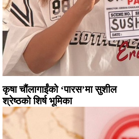
कृषा चौंलागाईंको ‘पारस’मा सुशील
श्रेष्ठको शिर्ष भूमिका