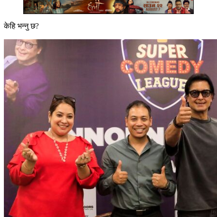
केहि भन्नु छ?