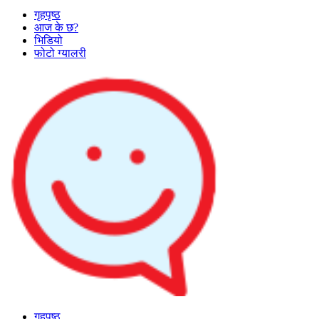
गृहपृष्ठ
आज के छ?
भिडियो
फोटो ग्यालरी
गृहपृष्ठ