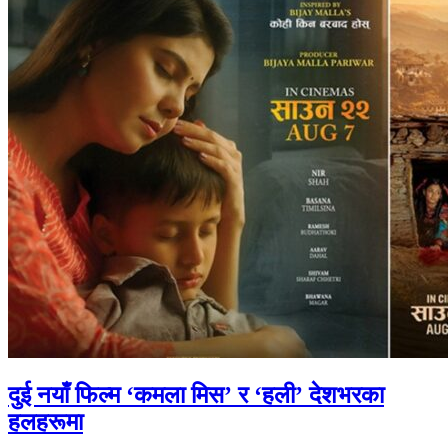
दुई नयाँ फिल्म ‘कमला मिस’ र ‘हली’ देशभरका
हलहरूमा