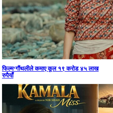
फिल्म‘गौंथलीले कमाए कूल १९ करोड ४५ लाख
रुपैयाँ