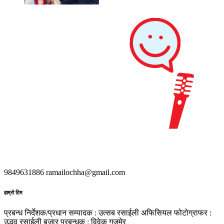
9849631886
ramailochha@gmail.com
हाम्रो टिम
प्रबन्ध निर्देशक/प्रधान सम्पादक : उत्सब रसाईली
अफिसियल फोटोग्राफर :
उद्धव रसाईली
बजार प्रबन्धक : विवेक गजमेर