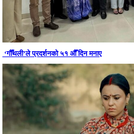
‘गौँथली’ले प्रदर्शनको ५१ औँ दिन मनाए