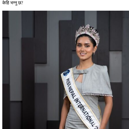
केहि भन्नु छ?