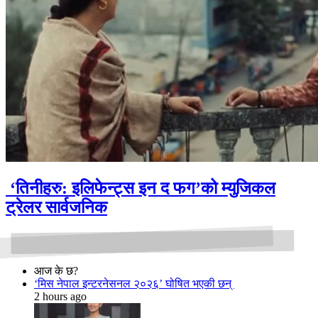
‘तिनीहरु: इलिफेन्ट्स इन द फग’को म्युजिकल
ट्रेलर सार्वजनिक
आज के छ?
‘मिस नेपाल इन्टरनेसनल २०२६’ घोषित भएकी छन्
2 hours ago