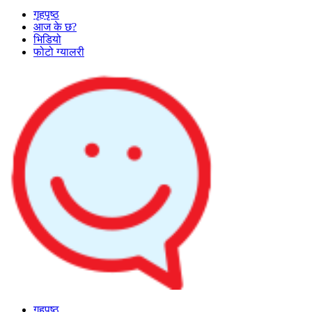
गृहपृष्ठ
आज के छ?
भिडियो
फोटो ग्यालरी
गृहपृष्ठ