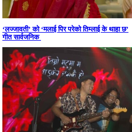
‘लज्जावती’ को ‘मलाई पिर परेको तिम्लाई के थाहा छ’
गीत सार्वजनिक