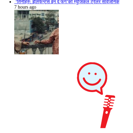
‘तिनीहरु: इलिफेन्ट्स इन द फग’को म्युजिकल ट्रेलर सार्वजनिक
7 hours ago