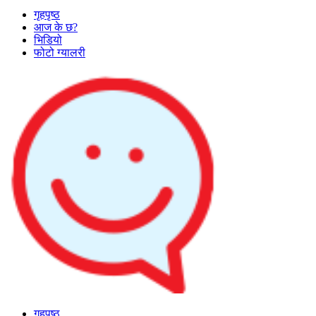
गृहपृष्ठ
आज के छ?
भिडियो
फोटो ग्यालरी
गृहपृष्ठ