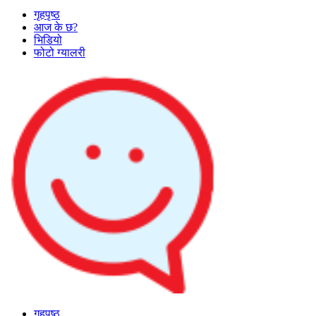
गृहपृष्ठ
आज के छ?
भिडियो
फोटो ग्यालरी
गृहपृष्ठ