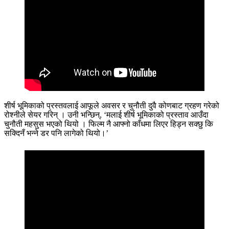
शीर्ष भूमिकाको प्रस्तवलाई आफूले अवसर र चुनौती दुवै कोणबाट ग्रहण गरेको
रोश्नीले सेयर गरिन् । उनी भन्छिन्, ‘मलाई शीर्ष भूमिकाको प्रस्ताव आउँदा
चुनौती महसुस भएको थियो । फिल्म नै आफ्नो काँधमा लिएर हिड्न सक्छु कि
सक्दिनँ भन्ने डर पनि लागेको थियो।’