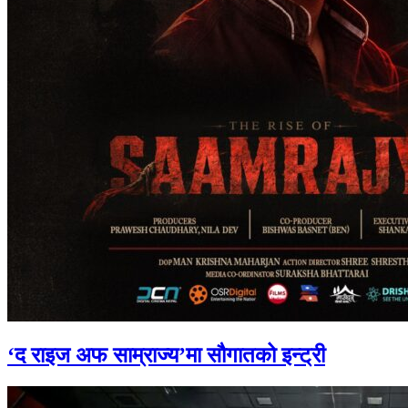
‘द राइज अफ साम्राज्य’मा सौगातको इन्ट्री