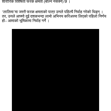
शारीरिक विशेषता फरक क्षमता (बोल्न नसक्ने) छ ।
‘लालिमा’मा जस्तै फरक क्षमताको पात्र उनले पहिल्यै निर्वाह गरेको थिइन् ।
तर, उनले आफ्नो दुई दशकभन्दा लामो अभिनय करिअरमा लिएको पहिलो निर्णय
हो– आमाको भूमिकामा निर्वाह गर्ने ।