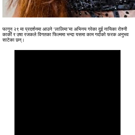
फागुन २९ मा प्रदर्शनमा आउने ‘लालिमा’मा अभिनय गरेका दुई नायिका रोश्नी
कार्की र उषा रजकले विगतका फिल्ममा भन्दा यसमा काम गर्दाको फरक अनुभव
साटेका छन्।