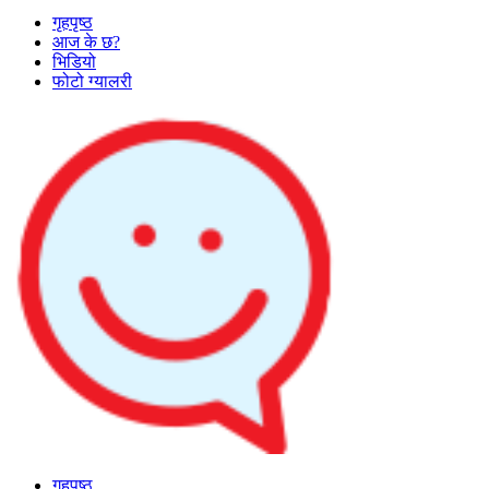
गृहपृष्ठ
आज के छ?
भिडियो
फोटो ग्यालरी
गृहपृष्ठ