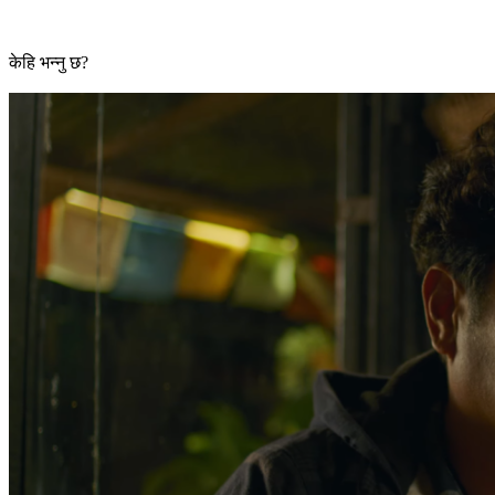
केहि भन्नु छ?