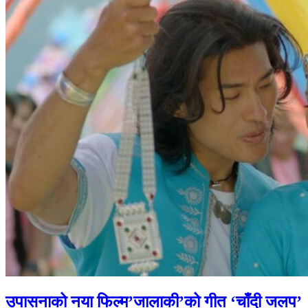
उपासनाको नया फिल्म’जालाकी’को गीत ‘चाँदी जलप’