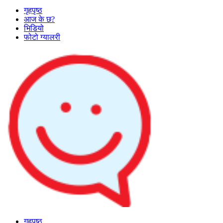
गृहपृष्ठ
आज के छ?
भिडियो
फोटो ग्यालरी
गृहपृष्ठ